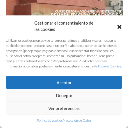
Gestionar el consentimiento de
las cookies
Utilizamos cookies propias y de terceros para fines analíticos y para mostrarte
publicidad personalizada en base a un perfil elaborado a partir de tus hábitos de
navegación (por ejemplo, páginas visitadas). Puede aceptar todas las cookies
AUA10.23 CFP «Rehabilitación, diagnosis y patología
pulsando el botón "Aceptar" , rechazar su uso pulsando el botón "Denegar" o
de la edificación»
configurarlas pulsando el botón “Ver preferencias”. Puede obtener más
información o cambiar posteriormente los ajustes en nuestra
Política de Cookies.
Diagnosticar las diferentes patologías que pueden originar daños en una
edificación
Aceptar
Denegar
Ver preferencias
Política de cookies
Protección de Datos