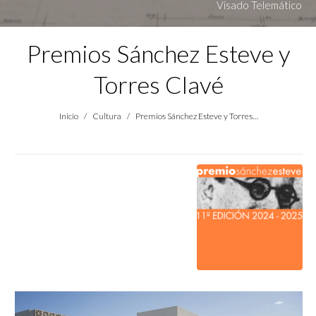
Visado Telemático
Premios Sánchez Esteve y
Torres Clavé
Estás aquí:
Inicio
Cultura
Premios Sánchez Esteve y Torres…