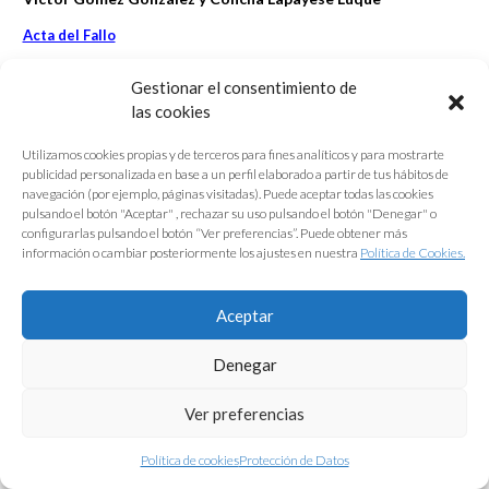
Acta del Fallo
Su propuesta modular y su sistema general de crecimiento por
Gestionar el consentimiento de
yuxtaposición responde con claridad al prototipo que asume tres tamaños
las cookies
distintos: Parques Central, Principal y Retén. Asimismo, frente a la
aparente rigidez que un proyecto modular pudiera plantear, esta obra
Utilizamos cookies propias y de terceros para fines analíticos y para mostrarte
obtiene grandes grados de libertad y adecuación al programa. Por último,
publicidad personalizada en base a un perfil elaborado a partir de tus hábitos de
su configuración modular y constructiva responde con rotunda identidad
navegación (por ejemplo, páginas visitadas). Puede aceptar todas las cookies
en entornos de polígonos industriales anodinos.
pulsando el botón "Aceptar" , rechazar su uso pulsando el botón "Denegar" o
configurarlas pulsando el botón “Ver preferencias”. Puede obtener más
información o cambiar posteriormente los ajustes en nuestra
Política de Cookies.
Aceptar
Denegar
Ver preferencias
Política de cookies
Protección de Datos