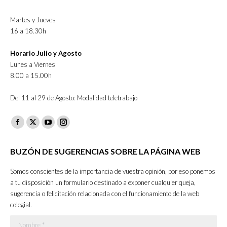
Martes y Jueves
16 a 18.30h
Horario Julio y Agosto
Lunes a Viernes
8.00 a 15.00h
Del 11 al 29 de Agosto: Modalidad teletrabajo
Facebook
X
YouTube
Instagram
page
page
page
page
BUZÓN DE SUGERENCIAS SOBRE LA PÁGINA WEB
opens
opens
opens
opens
in
in
in
in
Somos conscientes de la importancia de vuestra opinión, por eso ponemos
new
new
new
new
a tu disposición un formulario destinado a exponer cualquier queja,
sugerencia o felicitación relacionada con el funcionamiento de la web
window
window
window
window
colegial.
Nombre *