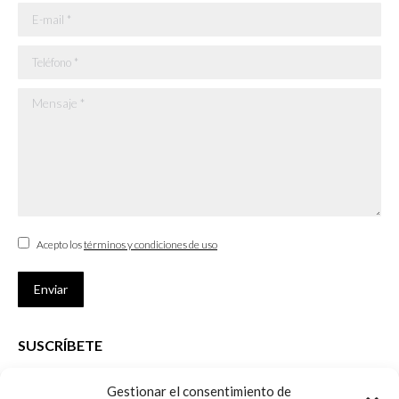
E-mail *
Teléfono *
Mensaje *
Acepto los
términos y condiciones de uso
Enviar
SUSCRÍBETE
Si no eres Colegiado y deseas recibir las noticias sobre las actividades
Gestionar el consentimiento de