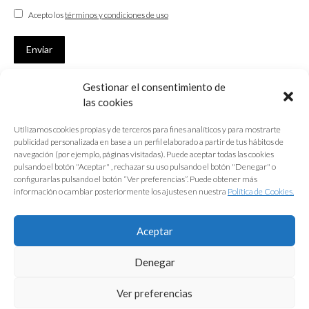
Acepto los
términos y condiciones de uso
Enviar
Gestionar el consentimiento de
SUSCRÍBETE
las cookies
Si no eres Colegiado y deseas recibir las noticias sobre las actividades
Utilizamos cookies propias y de terceros para fines analíticos y para mostrarte
que desarrolla el Colegio de Arquitectos de Cádiz
publicidad personalizada en base a un perfil elaborado a partir de tus hábitos de
navegación (por ejemplo, páginas visitadas). Puede aceptar todas las cookies
Nombre *
pulsando el botón "Aceptar" , rechazar su uso pulsando el botón "Denegar" o
configurarlas pulsando el botón “Ver preferencias”. Puede obtener más
E-mail *
información o cambiar posteriormente los ajustes en nuestra
Política de Cookies.
Acepto los
términos y condiciones de uso
Aceptar
Enviar
Denegar
Ver preferencias