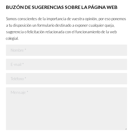
page
page
page
page
BUZÓN DE SUGERENCIAS SOBRE LA PÁGINA WEB
opens
opens
opens
opens
in
in
in
in
Somos conscientes de la importancia de vuestra opinión, por eso ponemos
new
new
new
new
a tu disposición un formulario destinado a exponer cualquier queja,
sugerencia o felicitación relacionada con el funcionamiento de la web
window
window
window
window
colegial.
Nombre *
E-mail *
Teléfono *
Mensaje *