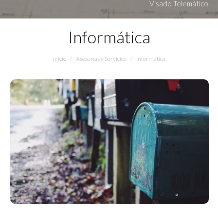
Visado Telemático
Informática
Estás aquí:
Inicio
Asesorías y Servicios
Informática
Correo electrónico