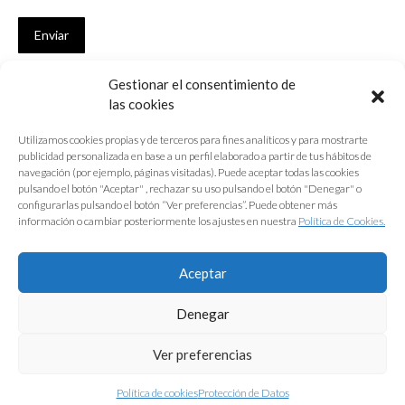
Enviar
Gestionar el consentimiento de
SUSCRÍBETE
las cookies
Si no eres Colegiado y deseas recibir las noticias sobre las actividades
Utilizamos cookies propias y de terceros para fines analíticos y para mostrarte
que desarrolla el Colegio de Arquitectos de Cádiz
publicidad personalizada en base a un perfil elaborado a partir de tus hábitos de
navegación (por ejemplo, páginas visitadas). Puede aceptar todas las cookies
Nombre *
pulsando el botón "Aceptar" , rechazar su uso pulsando el botón "Denegar" o
configurarlas pulsando el botón “Ver preferencias”. Puede obtener más
E-mail *
información o cambiar posteriormente los ajustes en nuestra
Política de Cookies.
Acepto los
términos y condiciones de uso
Aceptar
Enviar
Denegar
Ver preferencias
Política de cookies
Protección de Datos