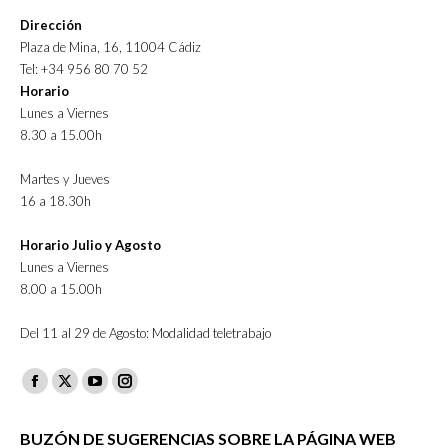
Dirección
Plaza de Mina, 16, 11004 Cádiz
Tel: +34 956 80 70 52
Horario
Lunes a Viernes
8.30 a 15.00h
Martes y Jueves
16 a 18.30h
Horario Julio y Agosto
Lunes a Viernes
8.00 a 15.00h
Del 11 al 29 de Agosto: Modalidad teletrabajo
Facebook
X
YouTube
Instagram
page
page
page
page
BUZÓN DE SUGERENCIAS SOBRE LA PÁGINA WEB
opens
opens
opens
opens