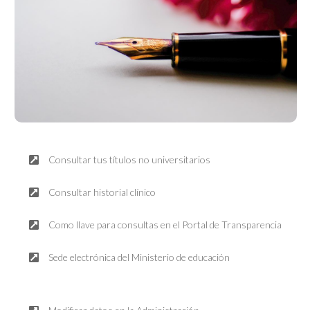
Firma DIgital
Trámites disponibles online
Consultar tus títulos no universitarios
Consultar historial clínico
Como llave para consultas en el Portal de Transparencia
Sede electrónica del Ministerio de educación