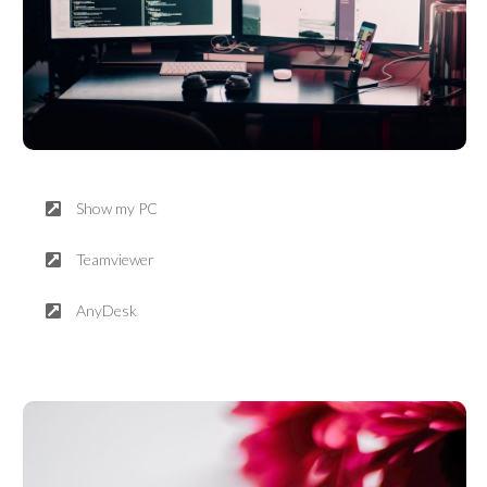
Servicio de asistencia remota
Show my PC
Teamviewer
AnyDesk