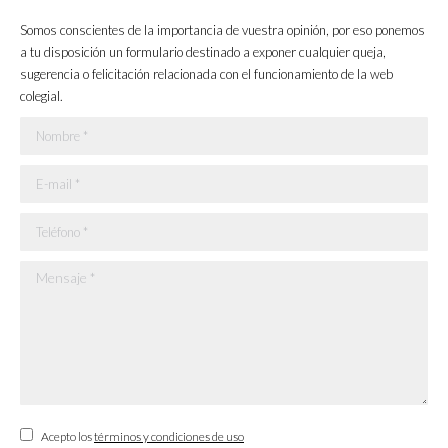
in
in
in
in
Somos conscientes de la importancia de vuestra opinión, por eso ponemos
new
new
new
new
a tu disposición un formulario destinado a exponer cualquier queja,
sugerencia o felicitación relacionada con el funcionamiento de la web
window
window
window
window
colegial.
Nombre *
E-mail *
Teléfono *
Mensaje *
Acepto los
términos y condiciones de uso