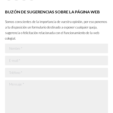
Facebook
X
YouTube
Instagram
page
page
page
page
BUZÓN DE SUGERENCIAS SOBRE LA PÁGINA WEB
opens
opens
opens
opens
in
in
in
in
Somos conscientes de la importancia de vuestra opinión, por eso ponemos
new
new
new
new
a tu disposición un formulario destinado a exponer cualquier queja,
sugerencia o felicitación relacionada con el funcionamiento de la web
window
window
window
window
colegial.
Nombre *
E-mail *
Teléfono *
Mensaje *