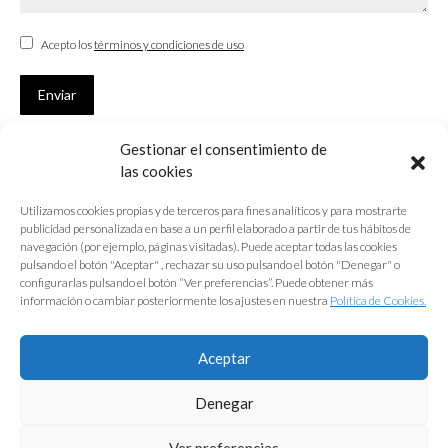
Acepto los
términos y condiciones de uso
Enviar
Gestionar el consentimiento de
SUSCRÍBETE
las cookies
Si no eres Colegiado y deseas recibir las noticias sobre las actividades
Utilizamos cookies propias y de terceros para fines analíticos y para mostrarte
que desarrolla el Colegio de Arquitectos de Cádiz
publicidad personalizada en base a un perfil elaborado a partir de tus hábitos de
navegación (por ejemplo, páginas visitadas). Puede aceptar todas las cookies
Nombre *
pulsando el botón "Aceptar" , rechazar su uso pulsando el botón "Denegar" o
configurarlas pulsando el botón “Ver preferencias”. Puede obtener más
E-mail *
información o cambiar posteriormente los ajustes en nuestra
Política de Cookies.
Acepto los
términos y condiciones de uso
Aceptar
Enviar
Denegar
Ver preferencias