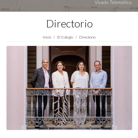
Visado Telemático
Directorio
Estás aquí:
Inicio
El Colegio
Directorio