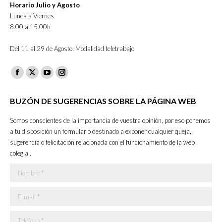
Horario Julio y Agosto
Lunes a Viernes
8.00 a 15.00h
Del 11 al 29 de Agosto: Modalidad teletrabajo
Facebook
X
YouTube
Instagram
page
page
page
page
BUZÓN DE SUGERENCIAS SOBRE LA PÁGINA WEB
opens
opens
opens
opens
in
in
in
in
Somos conscientes de la importancia de vuestra opinión, por eso ponemos
new
new
new
new
a tu disposición un formulario destinado a exponer cualquier queja,
sugerencia o felicitación relacionada con el funcionamiento de la web
window
window
window
window
colegial.
Nombre *
E-mail *
Teléfono *