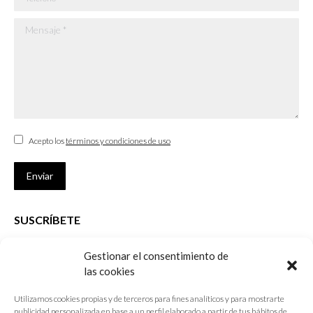
Mensaje *
Acepto los
términos y condiciones de uso
Enviar
SUSCRÍBETE
Si no eres Colegiado y deseas recibir las noticias sobre las actividades
Gestionar el consentimiento de
que desarrolla el Colegio de Arquitectos de Cádiz
las cookies
Nombre *
Utilizamos cookies propias y de terceros para fines analíticos y para mostrarte
publicidad personalizada en base a un perfil elaborado a partir de tus hábitos de