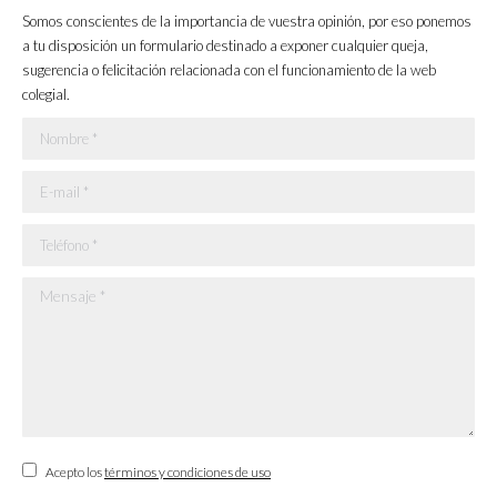
in
in
in
in
Somos conscientes de la importancia de vuestra opinión, por eso ponemos
new
new
new
new
a tu disposición un formulario destinado a exponer cualquier queja,
sugerencia o felicitación relacionada con el funcionamiento de la web
window
window
window
window
colegial.
Nombre *
E-mail *
Teléfono *
Mensaje *
Acepto los
términos y condiciones de uso