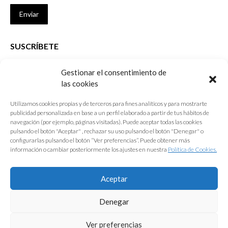
Enviar
SUSCRÍBETE
Si no eres Colegiado y deseas recibir las noticias sobre las actividades
Gestionar el consentimiento de
que desarrolla el Colegio de Arquitectos de Cádiz
las cookies
Nombre *
Utilizamos cookies propias y de terceros para fines analíticos y para mostrarte
publicidad personalizada en base a un perfil elaborado a partir de tus hábitos de
E-mail *
navegación (por ejemplo, páginas visitadas). Puede aceptar todas las cookies
pulsando el botón "Aceptar" , rechazar su uso pulsando el botón "Denegar" o
configurarlas pulsando el botón “Ver preferencias”. Puede obtener más
Acepto los
términos y condiciones de uso
información o cambiar posteriormente los ajustes en nuestra
Política de Cookies.
Enviar
Aceptar
Denegar
Ver preferencias