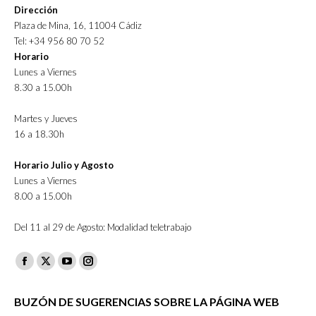
Dirección
Plaza de Mina, 16, 11004 Cádiz
Tel: +34 956 80 70 52
Horario
Lunes a Viernes
8.30 a 15.00h
Martes y Jueves
16 a 18.30h
Horario Julio y Agosto
Lunes a Viernes
8.00 a 15.00h
Del 11 al 29 de Agosto: Modalidad teletrabajo
Facebook
X
YouTube
Instagram
page
page
page
page
BUZÓN DE SUGERENCIAS SOBRE LA PÁGINA WEB
opens
opens
opens
opens