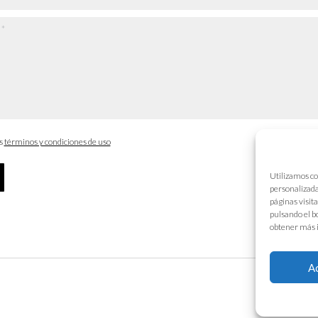
os
términos y condiciones de uso
Utilizamos co
personalizada
páginas visit
pulsando el b
obtener más 
A