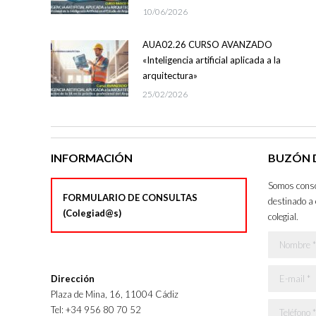
10/06/2026
AUA02.26 CURSO AVANZADO
«Inteligencia artificial aplicada a la
arquitectura»
25/02/2026
INFORMACIÓN
BUZÓN D
Somos consci
FORMULARIO DE CONSULTAS
destinado a 
(Colegiad@s)
colegial.
Nombre *
E-mail *
Dirección
Plaza de Mina, 16, 11004 Cádiz
Teléfono *
Tel: +34 956 80 70 52