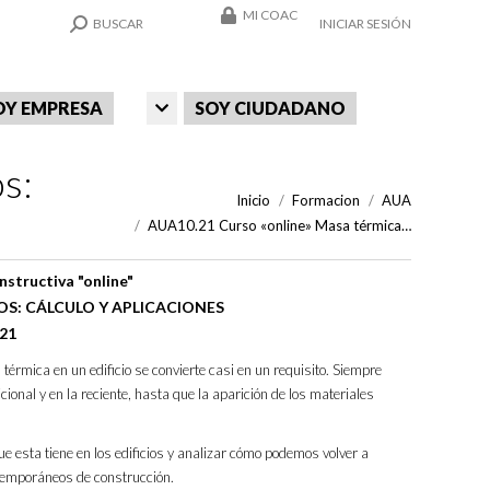
MI COAC
SEARCH:
BUSCAR
INICIAR SESIÓN
OY EMPRESA
SOY CIUDADANO
s:
Estás aquí:
Inicio
Formacion
AUA
AUA10.21 Curso «online» Masa térmica…
nstructiva "online"
OS: CÁLCULO Y APLICACIONES
021
 térmica en un edificio se convierte casi en un requisito. Siempre
cional y en la reciente, hasta que la aparición de los materiales
e esta tiene en los edificios y analizar cómo podemos volver a
ntemporáneos de construcción.