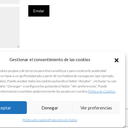
Enviar
Gestionar el consentimiento de las cookies
okies propias y de terceros para fines analíticos y para mostrarte publicidad
 en base a un perfil elaborado a partir de tus hábitos de navegación (por ejemplo,
adas). Puede aceptar todas las cookies pulsando el botón "Aceptar" , rechazar su uso
otón "Denegar" o configurarlas pulsando el botón “Ver preferencias”. Puede
información o cambiar posteriormente los ajustes en nuestra
Política de Cookies.
ceptar
Denegar
Ver preferencias
Protección de Datos
|
Aviso Legal
|
Política de Cookies
Política de cookies
Protección de Datos