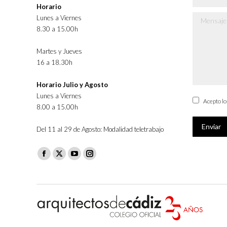
Horario
Lunes a Viernes
Mensaje *
8.30 a 15.00h
Martes y Jueves
16 a 18.30h
Horario Julio y Agosto
Lunes a Viernes
Acepto l
8.00 a 15.00h
Enviar
Del 11 al 29 de Agosto: Modalidad teletrabajo
Facebook
X
YouTube
Instagram
page
page
page
page
opens
opens
opens
opens
in
in
in
in
new
new
new
new
window
window
window
window