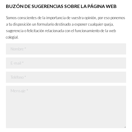
page
page
page
page
BUZÓN DE SUGERENCIAS SOBRE LA PÁGINA WEB
opens
opens
opens
opens
in
in
in
in
Somos conscientes de la importancia de vuestra opinión, por eso ponemos
new
new
new
new
a tu disposición un formulario destinado a exponer cualquier queja,
sugerencia o felicitación relacionada con el funcionamiento de la web
window
window
window
window
colegial.
Nombre *
E-mail *
Teléfono *
Mensaje *