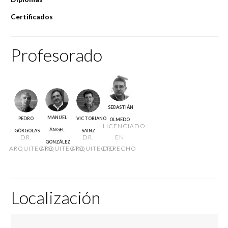
Certificados
Profesorado
SEBASTIÁN
MANUEL
PEDRO
VICTORIANO
OLMEDO
LICENCIADO
ÁNGEL
GÓRGOLAS
SAINZ
DR.
DR.
EN
GONZÁLEZ
ARQUITECTO
ARQUITECTO
ARQUITECTO
DERECHO
Localización