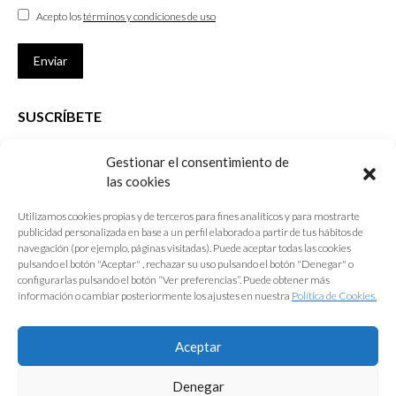
Acepto los
términos y condiciones de uso
Enviar
SUSCRÍBETE
Si no eres Colegiado y deseas recibir las noticias sobre las actividades
Gestionar el consentimiento de
que desarrolla el Colegio de Arquitectos de Cádiz
las cookies
Nombre *
Utilizamos cookies propias y de terceros para fines analíticos y para mostrarte
publicidad personalizada en base a un perfil elaborado a partir de tus hábitos de
E-mail *
navegación (por ejemplo, páginas visitadas). Puede aceptar todas las cookies
pulsando el botón "Aceptar" , rechazar su uso pulsando el botón "Denegar" o
configurarlas pulsando el botón “Ver preferencias”. Puede obtener más
Acepto los
términos y condiciones de uso
información o cambiar posteriormente los ajustes en nuestra
Política de Cookies.
Enviar
Aceptar
Denegar