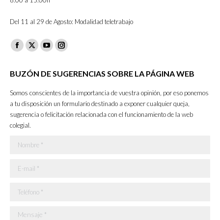
8.00 a 15.00h
Del 11 al 29 de Agosto: Modalidad teletrabajo
Facebook
X
YouTube
Instagram
page
page
page
page
BUZÓN DE SUGERENCIAS SOBRE LA PÁGINA WEB
opens
opens
opens
opens
in
in
in
in
Somos conscientes de la importancia de vuestra opinión, por eso ponemos
new
new
new
new
a tu disposición un formulario destinado a exponer cualquier queja,
sugerencia o felicitación relacionada con el funcionamiento de la web
window
window
window
window
colegial.
Nombre *
E-mail *
Teléfono *
Mensaje *