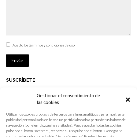
Acepto los
términos y condiciones de uso
Enviar
SUSCRÍBETE
Si no eres Colegiado y deseas recibir las noticias sobre las actividades
Gestionar el consentimiento de
que desarrolla el Colegio de Arquitectos de Cádiz
las cookies
Nombre *
Utilizamos cookies propias y de terceros para fines analíticos y para mostrarte
publicidad personalizada en base a un perfil elaborado a partir de tus hábitos de
E-mail *
navegación (por ejemplo, páginas visitadas). Puede aceptar todas las cookies
pulsando el botón "Aceptar" , rechazar su uso pulsando el botón "Denegar" o
configurarlas pulsando el botón “Ver preferencias”. Puede obtener más