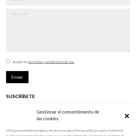
Mensaje *
Acepto los
términos y condiciones de uso
Enviar
SUSCRÍBETE
Si no eres Colegiado y deseas recibir las noticias sobre las actividades
Gestionar el consentimiento de
que desarrolla el Colegio de Arquitectos de Cádiz
las cookies
Nombre *
Utilizamos cookies propias y de terceros para fines analíticos y para mostrarte
publicidad personalizada en base a un perfil elaborado a partir de tus hábitos de