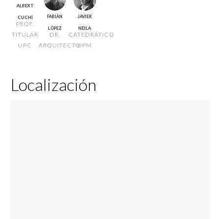
ALBERT
FABIÁN
JAVIER
CUCHÍ
PROF.
LÓPEZ
NEILA
TITULAR
DR.
CATEDRÁTICO
UPC
ARQUITECTO
UPM
Localización