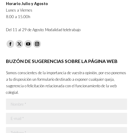
Horario Julio y Agosto
Lunes a Viernes
8.00 a 15.00h
Del 11 al 29 de Agosto: Modalidad teletrabajo
Facebook
X
YouTube
Instagram
page
page
page
page
BUZÓN DE SUGERENCIAS SOBRE LA PÁGINA WEB
opens
opens
opens
opens
in
in
in
in
Somos conscientes de la importancia de vuestra opinión, por eso ponemos
new
new
new
new
a tu disposición un formulario destinado a exponer cualquier queja,
sugerencia o felicitación relacionada con el funcionamiento de la web
window
window
window
window
colegial.
Nombre *
E-mail *
Teléfono *