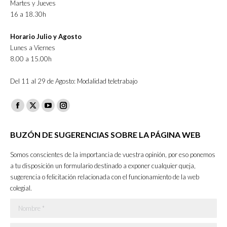
Martes y Jueves
16 a 18.30h
Horario Julio y Agosto
Lunes a Viernes
8.00 a 15.00h
Del 11 al 29 de Agosto: Modalidad teletrabajo
Facebook
X
YouTube
Instagram
page
page
page
page
BUZÓN DE SUGERENCIAS SOBRE LA PÁGINA WEB
opens
opens
opens
opens
in
in
in
in
Somos conscientes de la importancia de vuestra opinión, por eso ponemos
new
new
new
new
a tu disposición un formulario destinado a exponer cualquier queja,
sugerencia o felicitación relacionada con el funcionamiento de la web
window
window
window
window
colegial.
Nombre *