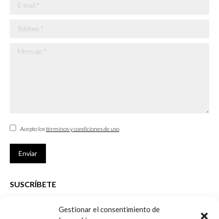
E-mail *
Teléfono *
Mensaje *
Acepto los
términos y condiciones de uso
Enviar
SUSCRÍBETE
Si no eres Colegiado y deseas recibir las noticias sobre las actividades
Gestionar el consentimiento de
que desarrolla el Colegio de Arquitectos de Cádiz