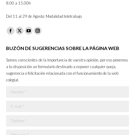
8.00 a 15.00h
Del 11 al 29 de Agosto: Modalidad teletrabajo
Facebook
X
YouTube
Instagram
page
page
page
page
BUZÓN DE SUGERENCIAS SOBRE LA PÁGINA WEB
opens
opens
opens
opens
in
in
in
in
Somos conscientes de la importancia de vuestra opinión, por eso ponemos
new
new
new
new
a tu disposición un formulario destinado a exponer cualquier queja,
sugerencia o felicitación relacionada con el funcionamiento de la web
window
window
window
window
colegial.
Nombre *
E-mail *
Teléfono *
Mensaje *