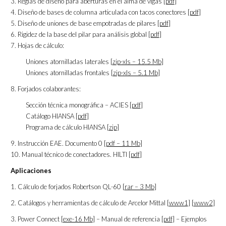
3. Reglas de diseño para aberturas en el alma de vigas [
pdf
]
4. Diseño de bases de columna articulada con tacos conectores [
pdf
]
5. Diseño de uniones de base empotradas de pilares [
pdf
]
6. Rigidez de la base del pilar para análisis global [
pdf
]
7. Hojas de cálculo:
Uniones atornilladas laterales [
zip-xls – 15.5 Mb
]
Uniones atornilladas frontales [
zip-xls – 5.1 Mb
]
8. Forjados colaborantes:
Sección técnica monográfica – ACIES [
pdf
]
Catálogo HIANSA [
pdf
]
Programa de cálculo HIANSA [
zip
]
9. Instrucción EAE. Documento 0 [
pdf – 11 Mb
]
10. Manual técnico de conectadores. HILTI [
pdf
]
Aplicaciones
1. Cálculo de forjados Robertson QL-60 [
rar – 3 Mb
]
2. Catálogos y herramientas de cálculo de Arcelor Mittal [
www1
] [
www2
]
3. Power Connect [
exe-16 Mb
] – Manual de referencia [
pdf
] – Ejemplos