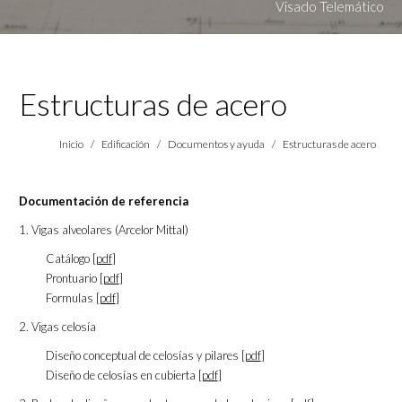
Visado Telemático
Estructuras de acero
Estás aquí:
Inicio
Edificación
Documentos y ayuda
Estructuras de acero
Documentación de referencia
1. Vigas alveolares (Arcelor Mittal)
Catálogo [
pdf
]
Prontuario [
pdf
]
Formulas [
pdf
]
2. Vigas celosía
Diseño conceptual de celosías y pilares [
pdf
]
Diseño de celosías en cubierta [
pdf
]