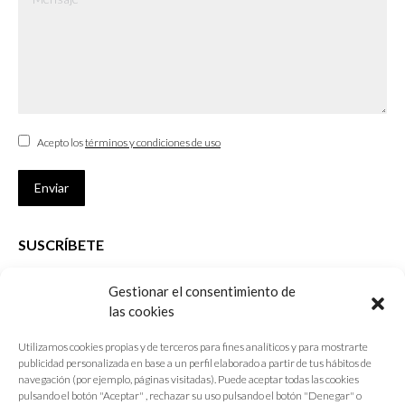
Acepto los
términos y condiciones de uso
Enviar
SUSCRÍBETE
Si no eres Colegiado y deseas recibir las noticias sobre las actividades
Gestionar el consentimiento de
que desarrolla el Colegio de Arquitectos de Cádiz
las cookies
Nombre *
Utilizamos cookies propias y de terceros para fines analíticos y para mostrarte
publicidad personalizada en base a un perfil elaborado a partir de tus hábitos de
E-mail *
navegación (por ejemplo, páginas visitadas). Puede aceptar todas las cookies
pulsando el botón "Aceptar" , rechazar su uso pulsando el botón "Denegar" o