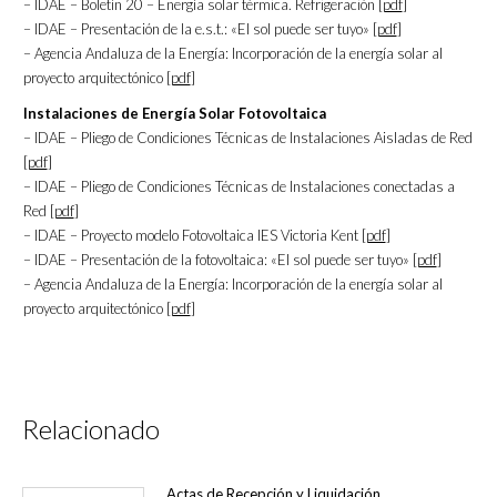
– IDAE – Boletín 20 – Energía solar térmica. Refrigeración [
pdf
]
– IDAE – Presentación de la e.s.t.: «El sol puede ser tuyo» [
pdf
]
– Agencia Andaluza de la Energía: Incorporación de la energía solar al
proyecto arquitectónico [
pdf
]
Instalaciones de Energía Solar Fotovoltaica
– IDAE – Pliego de Condiciones Técnicas de Instalaciones Aisladas de Red
[
pdf
]
– IDAE – Pliego de Condiciones Técnicas de Instalaciones conectadas a
Red [
pdf
]
– IDAE – Proyecto modelo Fotovoltaica IES Victoria Kent [
pdf
]
– IDAE – Presentación de la fotovoltaica: «El sol puede ser tuyo» [
pdf
]
– Agencia Andaluza de la Energía: Incorporación de la energía solar al
proyecto arquitectónico [
pdf
]
Relacionado
Actas de Recepción y Liquidación