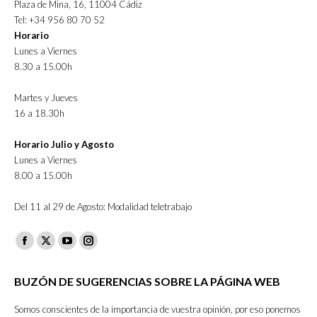
Plaza de Mina, 16, 11004 Cádiz
Tel: +34 956 80 70 52
Horario
Lunes a Viernes
8.30 a 15.00h
Martes y Jueves
16 a 18.30h
Horario Julio y Agosto
Lunes a Viernes
8.00 a 15.00h
Del 11 al 29 de Agosto: Modalidad teletrabajo
Facebook
X
YouTube
Instagram
page
page
page
page
BUZÓN DE SUGERENCIAS SOBRE LA PÁGINA WEB
opens
opens
opens
opens
in
in
in
in
Somos conscientes de la importancia de vuestra opinión, por eso ponemos