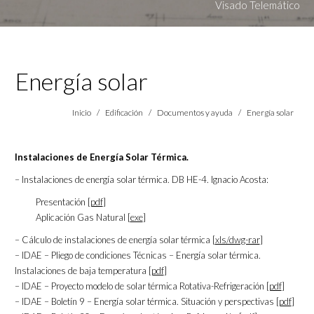
Visado Telemático
Energía solar
Estás aquí:
Inicio
Edificación
Documentos y ayuda
Energía solar
Instalaciones de Energía Solar Térmica.
– Instalaciones de energía solar térmica. DB HE-4. Ignacio Acosta:
Presentación [
pdf
]
Aplicación Gas Natural [
exe
]
– Cálculo de instalaciones de energía solar térmica [
xls/dwg-rar
]
– IDAE – Pliego de condiciones Técnicas – Energía solar térmica.
Instalaciones de baja temperatura [
pdf
]
– IDAE – Proyecto modelo de solar térmica Rotativa-Refrigeración [
pdf
]
– IDAE – Boletín 9 – Energía solar térmica. Situación y perspectivas [
pdf
]