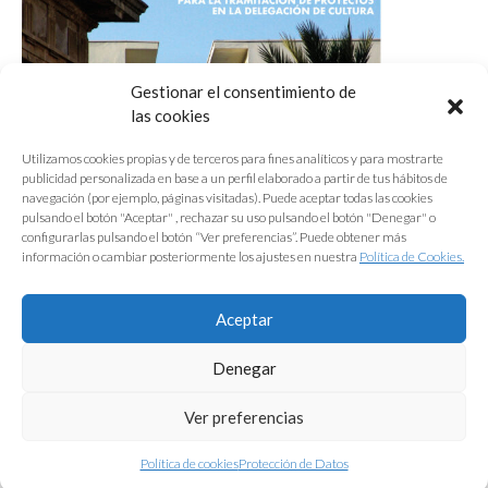
Gestionar el consentimiento de
las cookies
Utilizamos cookies propias y de terceros para fines analíticos y para mostrarte
publicidad personalizada en base a un perfil elaborado a partir de tus hábitos de
navegación (por ejemplo, páginas visitadas). Puede aceptar todas las cookies
pulsando el botón "Aceptar" , rechazar su uso pulsando el botón "Denegar" o
configurarlas pulsando el botón “Ver preferencias”. Puede obtener más
FICHA PARA TRAMITACIÓN
información o cambiar posteriormente los ajustes en nuestra
Política de Cookies.
Delegación de Cultura
.
Aceptar
Denegar
Ver preferencias
Política de cookies
Protección de Datos
Protección de Datos
|
Aviso Legal
|
Política de Cookies