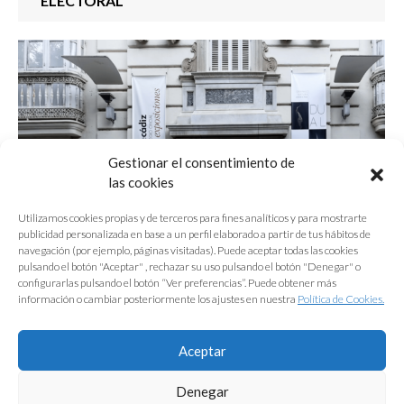
ELECTORAL
Gestionar el consentimiento de
las cookies
Utilizamos cookies propias y de terceros para fines analíticos y para mostrarte
publicidad personalizada en base a un perfil elaborado a partir de tus hábitos de
navegación (por ejemplo, páginas visitadas). Puede aceptar todas las cookies
pulsando el botón "Aceptar" , rechazar su uso pulsando el botón "Denegar" o
ELECCIONES 2026. CANDIDATURAS
configurarlas pulsando el botón “Ver preferencias”. Puede obtener más
información o cambiar posteriormente los ajustes en nuestra
Política de Cookies.
Aceptar
1
2
3
4
5
…
46
→
Denegar