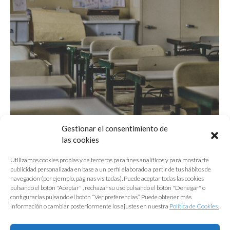
Gestionar el consentimiento de
las cookies
Utilizamos cookies propias y de terceros para fines analíticos y para mostrarte
publicidad personalizada en base a un perfil elaborado a partir de tus hábitos de
navegación (por ejemplo, páginas visitadas). Puede aceptar todas las cookies
Reparaciones varias en el CEIP Ana Josefa
pulsando el botón "Aceptar" , rechazar su uso pulsando el botón "Denegar" o
Mateos. El Cuervo
configurarlas pulsando el botón “Ver preferencias”. Puede obtener más
información o cambiar posteriormente los ajustes en nuestra
Política de Cookies.