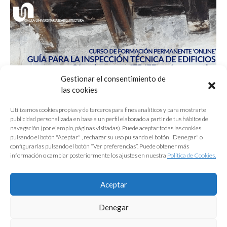
Gestionar el consentimiento de
las cookies
Utilizamos cookies propias y de terceros para fines analíticos y para mostrarte
publicidad personalizada en base a un perfil elaborado a partir de tus hábitos de
navegación (por ejemplo, páginas visitadas). Puede aceptar todas las cookies
AUA13.24 CFP «GUÍA PARA LA INSPECCIÓN
pulsando el botón "Aceptar" , rechazar su uso pulsando el botón "Denegar" o
TÉCNICA DE EDIFICIOS»
configurarlas pulsando el botón “Ver preferencias”. Puede obtener más
información o cambiar posteriormente los ajustes en nuestra
Política de Cookies.
Aceptar
1
2
3
4
5
…
20
→
Denegar