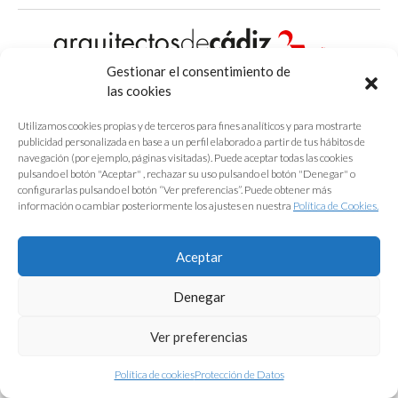
Gestionar el consentimiento de
las cookies
Protección de Datos
|
Aviso Legal
|
Política de Cookies
Utilizamos cookies propias y de terceros para fines analíticos y para mostrarte
publicidad personalizada en base a un perfil elaborado a partir de tus hábitos de
navegación (por ejemplo, páginas visitadas). Puede aceptar todas las cookies
pulsando el botón "Aceptar" , rechazar su uso pulsando el botón "Denegar" o
configurarlas pulsando el botón “Ver preferencias”. Puede obtener más
información o cambiar posteriormente los ajustes en nuestra
Política de Cookies.
Aceptar
Denegar
Ver preferencias
Política de cookies
Protección de Datos