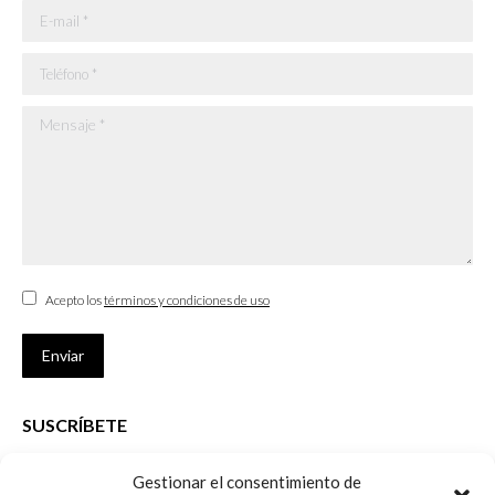
E-mail *
Teléfono *
Mensaje *
Acepto los
términos y condiciones de uso
Enviar
SUSCRÍBETE
Si no eres Colegiado y deseas recibir las noticias sobre las actividades
Gestionar el consentimiento de
que desarrolla el Colegio de Arquitectos de Cádiz