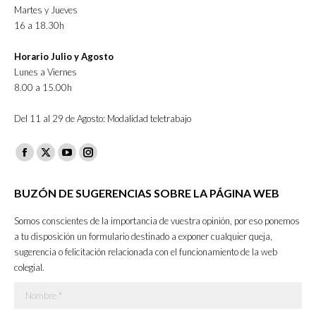
Martes y Jueves
16 a 18.30h
Horario Julio y Agosto
Lunes a Viernes
8.00 a 15.00h
Del 11 al 29 de Agosto: Modalidad teletrabajo
Facebook
X
YouTube
Instagram
page
page
page
page
BUZÓN DE SUGERENCIAS SOBRE LA PÁGINA WEB
opens
opens
opens
opens
in
in
in
in
Somos conscientes de la importancia de vuestra opinión, por eso ponemos
new
new
new
new
a tu disposición un formulario destinado a exponer cualquier queja,
sugerencia o felicitación relacionada con el funcionamiento de la web
window
window
window
window
colegial.
Nombre *