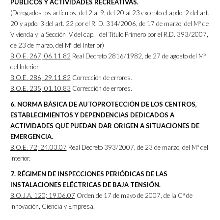
PÚBLICOS Y ACTIVIDADES RECREATIVAS.
(Derogados los artículos: del 2 al 9, del 20 al 23 excepto el apdo. 2 del art.
20 y apdo. 3 del art. 22 por el R. D. 314/2006, de 17 de marzo, del Mº de
Vivienda y la Sección IV del cap. I del Título Primero por el R.D. 393/2007,
de 23 de marzo, del Mº del Interior)
B.O.E. 267; 06.11.82
Real Decreto 2816/1982, de 27 de agosto del Mº
del Interior.
B.O.E. 286; 29.11.82
Corrección de errores.
B.O.E. 235; 01.10.83
Corrección de errores.
6. NORMA BÁSICA DE AUTOPROTECCIÓN DE LOS CENTROS,
ESTABLECIMIENTOS Y DEPENDENCIAS DEDICADOS A
ACTIVIDADES QUE PUEDAN DAR ORIGEN A SITUACIONES DE
EMERGENCIA.
B.O.E. 72; 24.03.07
Real Decreto 393/2007, de 23 de marzo, del Mº del
Interior.
7. RÉGIMEN DE INSPECCIONES PERIÓDICAS DE LAS
INSTALACIONES ELÉCTRICAS DE BAJA TENSIÓN.
B.O.J.A. 120; 19.06.07
Orden de 17 de mayo de 2007, de la Cª de
Innovación, Ciencia y Empresa.