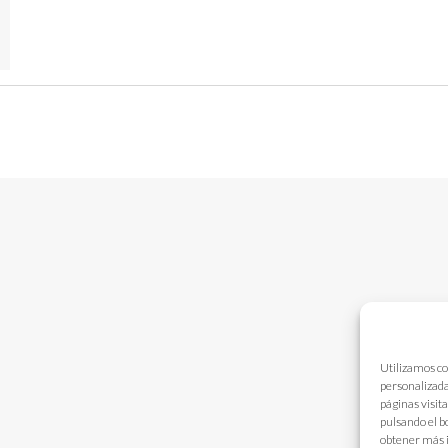
Utilizamos co
personalizada
páginas visit
pulsando el b
obtener más 