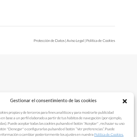
Protección de Datos
|
Aviso Legal
|
Política de Cookies
Gestionar el consentimiento de las cookies
okies propias y de terceros para fines analíticos y para mostrarte publicidad
 en base a un perfil elaborado a partir de tus hábitos de navegación (por ejemplo,
adas). Puede aceptar todas las cookies pulsando el botón "Aceptar" , rechazar su uso
otón "Denegar" o configurarlas pulsando el botón “Ver preferencias”. Puede
información o cambiar posteriormente los ajustes en nuestra
Política de Cookies.