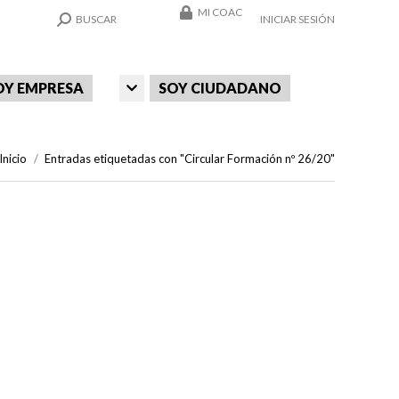
MI COAC
SEARCH:
BUSCAR
INICIAR SESIÓN
OY EMPRESA
SOY CIUDADANO
Estás aquí:
Inicio
Entradas etiquetadas con "Circular Formación nº 26/20"