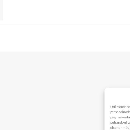
Utilizamos co
personalizada
páginas visit
pulsando el b
obtener más 