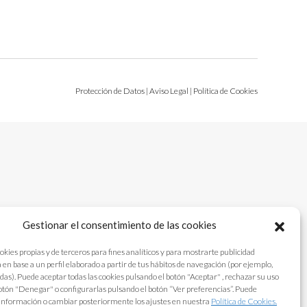
Protección de Datos
|
Aviso Legal
|
Política de Cookies
Gestionar el consentimiento de las cookies
okies propias y de terceros para fines analíticos y para mostrarte publicidad
 en base a un perfil elaborado a partir de tus hábitos de navegación (por ejemplo,
adas). Puede aceptar todas las cookies pulsando el botón "Aceptar" , rechazar su uso
otón "Denegar" o configurarlas pulsando el botón “Ver preferencias”. Puede
información o cambiar posteriormente los ajustes en nuestra
Política de Cookies.