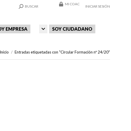
MI COAC
SEARCH:
BUSCAR
INICIAR SESIÓN
OY EMPRESA
SOY CIUDADANO
Estás aquí:
Inicio
Entradas etiquetadas con "Circular Formación nº 24/20"