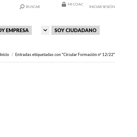
MI COAC
SEARCH:
BUSCAR
INICIAR SESIÓN
OY EMPRESA
SOY CIUDADANO
Estás aquí:
Inicio
Entradas etiquetadas con "Circular Formación nº 12/22"