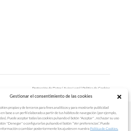
Protección de Datos
|
Aviso Legal
|
Política de Cookies
Gestionar el consentimiento de las cookies
okies propias y de terceros para fines analíticos y para mostrarte publicidad
 en base a un perfil elaborado a partir de tus hábitos de navegación (por ejemplo,
adas). Puede aceptar todas las cookies pulsando el botón "Aceptar" , rechazar su uso
otón "Denegar" o configurarlas pulsando el botón “Ver preferencias”. Puede
información o cambiar posteriormente los ajustes en nuestra
Política de Cookies.