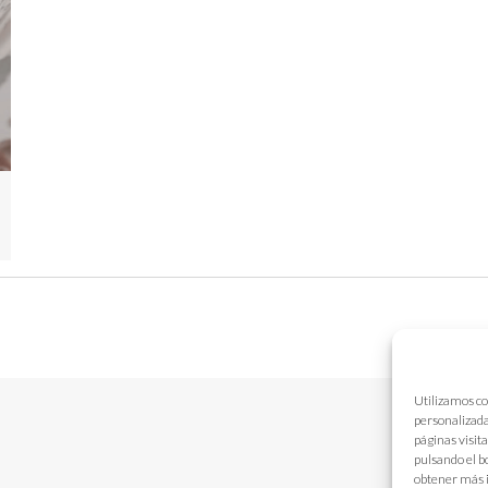
Utilizamos co
personalizada
páginas visit
pulsando el b
obtener más 