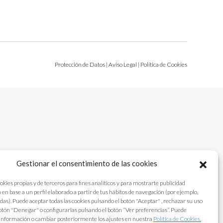
Protección de Datos
|
Aviso Legal
|
Política de Cookies
Gestionar el consentimiento de las cookies
okies propias y de terceros para fines analíticos y para mostrarte publicidad
 en base a un perfil elaborado a partir de tus hábitos de navegación (por ejemplo,
adas). Puede aceptar todas las cookies pulsando el botón "Aceptar" , rechazar su uso
otón "Denegar" o configurarlas pulsando el botón “Ver preferencias”. Puede
información o cambiar posteriormente los ajustes en nuestra
Política de Cookies.