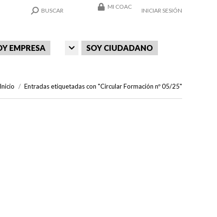
MI COAC
SEARCH:
BUSCAR
INICIAR SESIÓN
OY EMPRESA
SOY CIUDADANO
Estás aquí:
Inicio
Entradas etiquetadas con "Circular Formación nº 05/25"