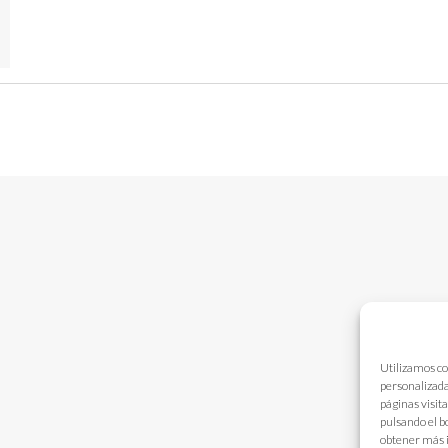
Utilizamos co
personalizada
páginas visit
pulsando el b
obtener más 