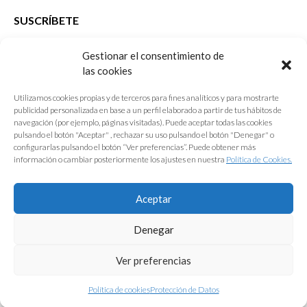
SUSCRÍBETE
Si no eres Colegiado y deseas recibir las noticias sobre las actividades
Gestionar el consentimiento de
que desarrolla el Colegio de Arquitectos de Cádiz
las cookies
Nombre *
Utilizamos cookies propias y de terceros para fines analíticos y para mostrarte
publicidad personalizada en base a un perfil elaborado a partir de tus hábitos de
E-mail *
navegación (por ejemplo, páginas visitadas). Puede aceptar todas las cookies
pulsando el botón "Aceptar" , rechazar su uso pulsando el botón "Denegar" o
configurarlas pulsando el botón “Ver preferencias”. Puede obtener más
Acepto los
términos y condiciones de uso
información o cambiar posteriormente los ajustes en nuestra
Política de Cookies.
Enviar
Aceptar
Denegar
Ver preferencias
Política de cookies
Protección de Datos
Protección de Datos
|
Aviso Legal
|
Política de Cookies