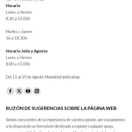
Horario
Lunes a Viernes
8.30 a 15.00h
Martes y Jueves
16 a 18.30h
Horario Julio y Agosto
Lunes a Viernes
8.00 a 15.00h
Del 11 al 29 de Agosto: Modalidad teletrabajo
Facebook
X
YouTube
Instagram
page
page
page
page
BUZÓN DE SUGERENCIAS SOBRE LA PÁGINA WEB
opens
opens
opens
opens
in
in
in
in
Somos conscientes de la importancia de vuestra opinión, por eso ponemos
new
new
new
new
a tu disposición un formulario destinado a exponer cualquier queja,