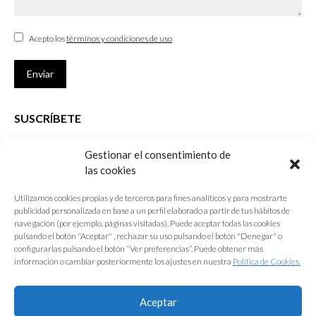
Acepto los
términos y condiciones de uso
Enviar
SUSCRÍBETE
Si no eres Colegiado y deseas recibir las noticias sobre las actividades
Gestionar el consentimiento de
que desarrolla el Colegio de Arquitectos de Cádiz
las cookies
Nombre *
Utilizamos cookies propias y de terceros para fines analíticos y para mostrarte
publicidad personalizada en base a un perfil elaborado a partir de tus hábitos de
E-mail *
navegación (por ejemplo, páginas visitadas). Puede aceptar todas las cookies
pulsando el botón "Aceptar" , rechazar su uso pulsando el botón "Denegar" o
configurarlas pulsando el botón “Ver preferencias”. Puede obtener más
Acepto los
términos y condiciones de uso
información o cambiar posteriormente los ajustes en nuestra
Política de Cookies.
Enviar
Aceptar