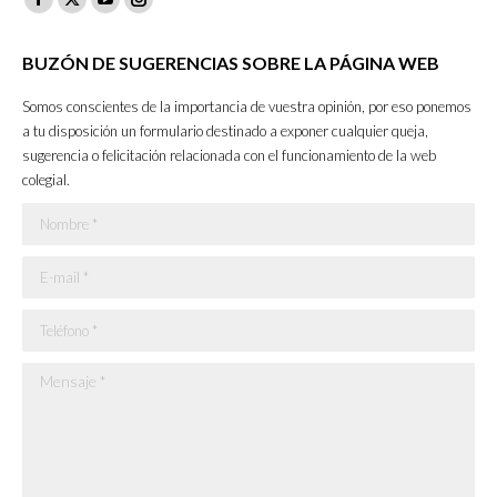
Facebook
X
YouTube
Instagram
page
page
page
page
BUZÓN DE SUGERENCIAS SOBRE LA PÁGINA WEB
opens
opens
opens
opens
in
in
in
in
Somos conscientes de la importancia de vuestra opinión, por eso ponemos
new
new
new
new
a tu disposición un formulario destinado a exponer cualquier queja,
sugerencia o felicitación relacionada con el funcionamiento de la web
window
window
window
window
colegial.
Nombre *
E-mail *
Teléfono *
Mensaje *