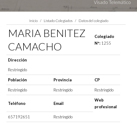
Visado Telemático
Estás aquí:
Inicio
Listado Colegiados
Datos del colegiado
MARIA BENITEZ
Colegiado
CAMACHO
Nº:
1255
Dirección
Restringido
Población
Provincia
CP
Restringido
Restringido
Restringido
Web
Teléfono
Email
profesional
657192651
Restringido