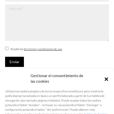
Mensaje *
Acepto los
términos y condiciones de uso
Enviar
Gestionar el consentimiento de
SUSCRÍBETE
las cookies
Si no eres Colegiado y deseas recibir las noticias sobre las actividades
Utilizamos cookies propias y de terceros para fines analíticos y para mostrarte
que desarrolla el Colegio de Arquitectos de Cádiz
publicidad personalizada en base a un perfil elaborado a partir de tus hábitos de
navegación (por ejemplo, páginas visitadas). Puede aceptar todas las cookies
Nombre *
pulsando el botón "Aceptar" , rechazar su uso pulsando el botón "Denegar" o
configurarlas pulsando el botón “Ver preferencias”. Puede obtener más
E-mail *