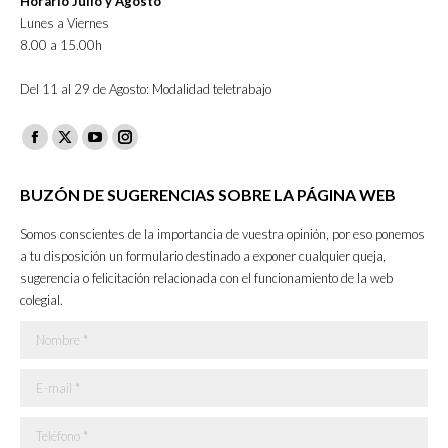
Horario Julio y Agosto
Lunes a Viernes
8.00 a 15.00h
Del 11 al 29 de Agosto: Modalidad teletrabajo
Facebook
X
YouTube
Instagram
page
page
page
page
BUZÓN DE SUGERENCIAS SOBRE LA PÁGINA WEB
opens
opens
opens
opens
in
in
in
in
Somos conscientes de la importancia de vuestra opinión, por eso ponemos
new
new
new
new
a tu disposición un formulario destinado a exponer cualquier queja,
sugerencia o felicitación relacionada con el funcionamiento de la web
window
window
window
window
colegial.
Nombre *
E-mail *
Teléfono *