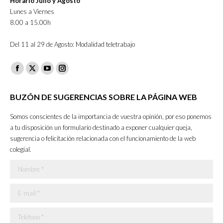
Horario Julio y Agosto
Lunes a Viernes
8.00 a 15.00h
Del 11 al 29 de Agosto: Modalidad teletrabajo
Facebook
X
YouTube
Instagram
page
page
page
page
BUZÓN DE SUGERENCIAS SOBRE LA PÁGINA WEB
opens
opens
opens
opens
in
in
in
in
Somos conscientes de la importancia de vuestra opinión, por eso ponemos
new
new
new
new
a tu disposición un formulario destinado a exponer cualquier queja,
sugerencia o felicitación relacionada con el funcionamiento de la web
window
window
window
window
colegial.
Nombre *
E-mail *
Teléfono *