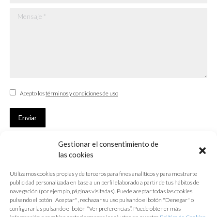
Mensaje *
Acepto los
términos y condiciones de uso
Enviar
Gestionar el consentimiento de
SUSCRÍBETE
las cookies
Si no eres Colegiado y deseas recibir las noticias sobre las actividades
Utilizamos cookies propias y de terceros para fines analíticos y para mostrarte
que desarrolla el Colegio de Arquitectos de Cádiz
publicidad personalizada en base a un perfil elaborado a partir de tus hábitos de
navegación (por ejemplo, páginas visitadas). Puede aceptar todas las cookies
Nombre *
pulsando el botón "Aceptar" , rechazar su uso pulsando el botón "Denegar" o
configurarlas pulsando el botón “Ver preferencias”. Puede obtener más
E-mail *