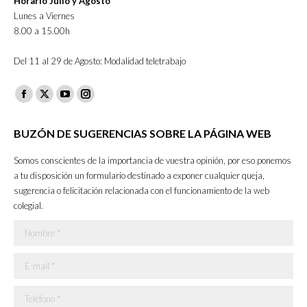
Horario Julio y Agosto
Lunes a Viernes
8.00 a 15.00h
Del 11 al 29 de Agosto: Modalidad teletrabajo
Facebook
X
YouTube
Instagram
page
page
page
page
BUZÓN DE SUGERENCIAS SOBRE LA PÁGINA WEB
opens
opens
opens
opens
in
in
in
in
Somos conscientes de la importancia de vuestra opinión, por eso ponemos
new
new
new
new
a tu disposición un formulario destinado a exponer cualquier queja,
sugerencia o felicitación relacionada con el funcionamiento de la web
window
window
window
window
colegial.
Nombre *
E-mail *
Teléfono *