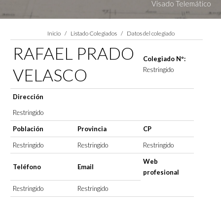
Visado Telemático
Estás aquí:
Inicio
Listado Colegiados
Datos del colegiado
RAFAEL PRADO
Colegiado Nº:
VELASCO
Restringido
Dirección
Restringido
Población
Provincia
CP
Restringido
Restringido
Restringido
Web
Teléfono
Email
profesional
Restringido
Restringido