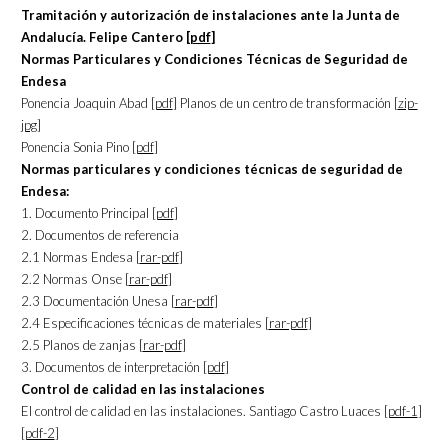
Tramitación y autorización de instalaciones ante la Junta de
Andalucía. Felipe Cantero [
pdf
]
Normas Particulares y Condiciones Técnicas de Seguridad de
Endesa
Ponencia Joaquin Abad [
pdf
] Planos de un centro de transformación [
zip-
jpg
]
Ponencia Sonia Pino [
pdf
]
Normas particulares y condiciones técnicas de seguridad de
Endesa:
1. Documento Principal [
pdf
]
2. Documentos de referencia
2.1 Normas Endesa [
rar-pdf
]
2.2 Normas Onse [
rar-pdf
]
2.3 Documentación Unesa [
rar-pdf
]
2.4 Especificaciones técnicas de materiales [
rar-pdf
]
2.5 Planos de zanjas [
rar-pdf
]
3. Documentos de interpretación [
pdf
]
Control de calidad en las instalaciones
El control de calidad en las instalaciones. Santiago Castro Luaces [
pdf-1
]
[
pdf-2
]