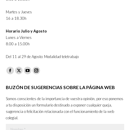
Martes y Jueves
16 a 18.30h
Horario Julio y Agosto
Lunes a Viernes
8.00 a 15.00h
Del 11 al 29 de Agosto: Modalidad teletrabajo
Facebook
X
YouTube
Instagram
page
page
page
page
BUZÓN DE SUGERENCIAS SOBRE LA PÁGINA WEB
opens
opens
opens
opens
in
in
in
in
Somos conscientes de la importancia de vuestra opinión, por eso ponemos
new
new
new
new
a tu disposición un formulario destinado a exponer cualquier queja,
sugerencia o felicitación relacionada con el funcionamiento de la web
window
window
window
window
colegial.
Nombre *