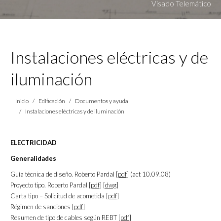
Visado Telemático
Instalaciones eléctricas y de
iluminación
Estás aquí:
Inicio
Edificación
Documentos y ayuda
Instalaciones eléctricas y de iluminación
ELECTRICIDAD
Generalidades
Guía técnica de diseño. Roberto Pardal [
pdf
] (act 10.09.08)
Proyecto tipo. Roberto Pardal [
pdf
] [
dwg
]
Carta tipo – Solicitud de acometida [
pdf
]
Régimen de sanciones [
pdf
]
Resumen de tipo de cables según REBT [
pdf
]