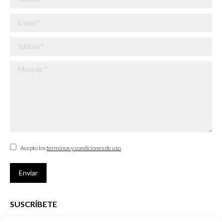
E-mail *
Teléfono *
Mensaje *
Acepto los
términos y condiciones de uso
Enviar
SUSCRÍBETE