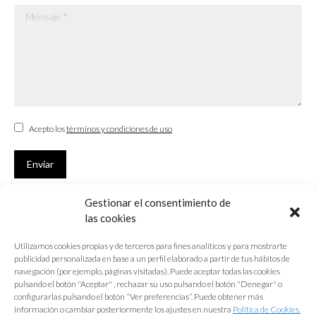
Mensaje *
Acepto los
términos y condiciones de uso
Enviar
Gestionar el consentimiento de
SUSCRÍBETE
las cookies
Si no eres Colegiado y deseas recibir las noticias sobre las actividades
Utilizamos cookies propias y de terceros para fines analíticos y para mostrarte
que desarrolla el Colegio de Arquitectos de Cádiz
publicidad personalizada en base a un perfil elaborado a partir de tus hábitos de
navegación (por ejemplo, páginas visitadas). Puede aceptar todas las cookies
Nombre *
pulsando el botón "Aceptar" , rechazar su uso pulsando el botón "Denegar" o
configurarlas pulsando el botón “Ver preferencias”. Puede obtener más
E-mail *
información o cambiar posteriormente los ajustes en nuestra
Política de Cookies.