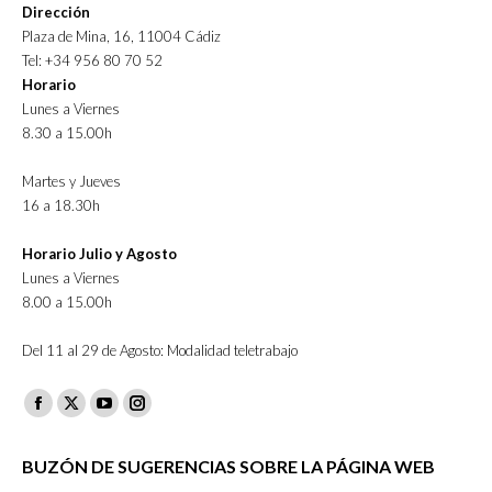
Dirección
Plaza de Mina, 16, 11004 Cádiz
Tel: +34 956 80 70 52
Horario
Lunes a Viernes
8.30 a 15.00h
Martes y Jueves
16 a 18.30h
Horario Julio y Agosto
Lunes a Viernes
8.00 a 15.00h
Del 11 al 29 de Agosto: Modalidad teletrabajo
Facebook
X
YouTube
Instagram
page
page
page
page
BUZÓN DE SUGERENCIAS SOBRE LA PÁGINA WEB
opens
opens
opens
opens