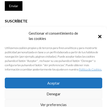
Enviar
SUSCRÍBETE
Si no eres Colegiado y deseas recibir las noticias sobre las actividades
Gestionar el consentimiento de
que desarrolla el Colegio de Arquitectos de Cádiz
las cookies
Nombre *
Utilizamos cookies propias y de terceros para fines analíticos y para mostrarte
publicidad personalizada en base a un perfil elaborado a partir de tus hábitos de
E-mail *
navegación (por ejemplo, páginas visitadas). Puede aceptar todas las cookies
pulsando el botón "Aceptar" , rechazar su uso pulsando el botón "Denegar" o
configurarlas pulsando el botón “Ver preferencias”. Puede obtener más
Acepto los
términos y condiciones de uso
información o cambiar posteriormente los ajustes en nuestra
Política de Cookies.
Enviar
Aceptar
Denegar
Ver preferencias