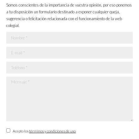
in
in
in
in
Somos conscientes de la importancia de vuestra opinión, por eso ponemos
new
new
new
new
a tu disposición un formulario destinado a exponer cualquier queja,
sugerencia o felicitación relacionada con el funcionamiento de la web
window
window
window
window
colegial.
Nombre *
E-mail *
Teléfono *
Mensaje *
Acepto los
términos y condiciones de uso