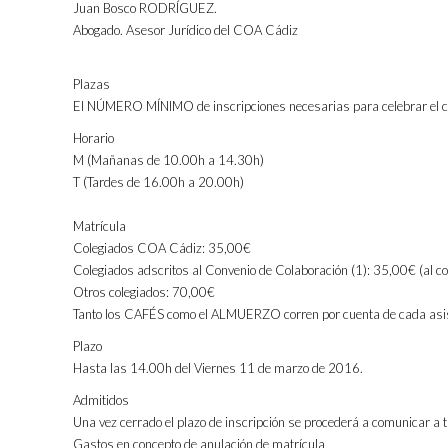
Juan Bosco RODRÍGUEZ.
Abogado. Asesor Jurídico del COA Cádiz
Plazas
El NÚMERO MÍNIMO de inscripciones necesarias para celebrar el c
Horario
M (Mañanas de 10.00h a 14.30h)
T (Tardes de 16.00h a 20.00h)
Matrícula
Colegiados COA Cádiz: 35,00€
Colegiados adscritos al Convenio de Colaboración (1): 35,00€ (al c
Otros colegiados: 70,00€
Tanto los CAFÉS como el ALMUERZO corren por cuenta de cada asi
Plazo
Hasta las 14.00h del Viernes 11 de marzo de 2016.
Admitidos
Una vez cerrado el plazo de inscripción se procederá a comunicar a tr
Gastos en concepto de anulación de matrícula