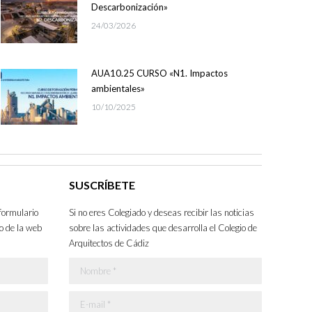
Descarbonización»
24/03/2026
AUA10.25 CURSO «N1. Impactos
ambientales»
10/10/2025
SUSCRÍBETE
formulario
Si no eres Colegiado y deseas recibir las noticias
o de la web
sobre las actividades que desarrolla el Colegio de
Arquitectos de Cádiz
Nombre *
E-mail *