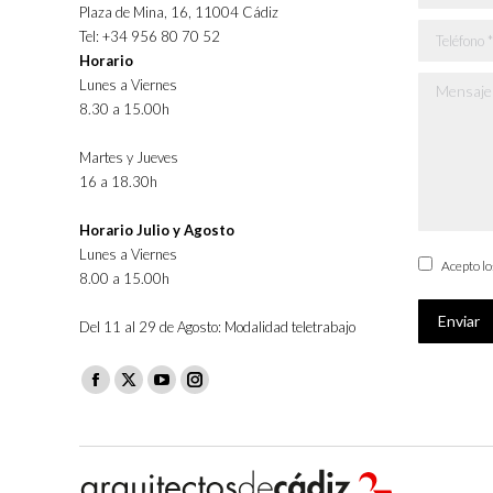
Plaza de Mina, 16, 11004 Cádiz
Teléfono *
Tel: +34 956 80 70 52
Horario
Lunes a Viernes
Mensaje *
8.30 a 15.00h
Martes y Jueves
16 a 18.30h
Horario Julio y Agosto
Lunes a Viernes
Acepto l
8.00 a 15.00h
Enviar
Del 11 al 29 de Agosto: Modalidad teletrabajo
Facebook
X
YouTube
Instagram
page
page
page
page
opens
opens
opens
opens
in
in
in
in