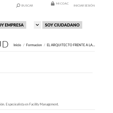
MI COAC
SEARCH:
BUSCAR
INICIAR SESIÓN
OY EMPRESA
SOY CIUDADANO
UD
Estás aquí:
Inicio
Formacion
EL ARQUITECTO FRENTE A LA…
ción. Especiealista en Facility Management.