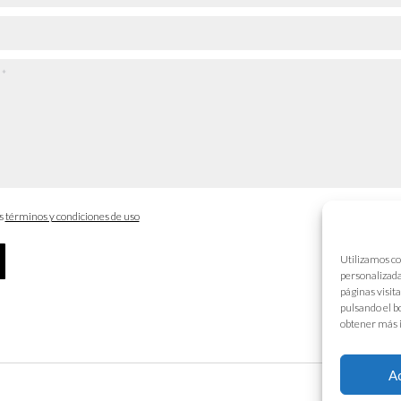
os
términos y condiciones de uso
Utilizamos co
personalizada
páginas visit
pulsando el b
obtener más 
A