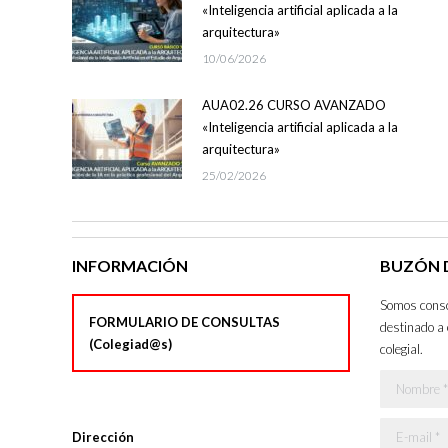
«Inteligencia artificial aplicada a la
arquitectura»
10/06/2026
AUA02.26 CURSO AVANZADO
«Inteligencia artificial aplicada a la
arquitectura»
25/02/2026
INFORMACIÓN
BUZÓN D
Somos consci
FORMULARIO DE CONSULTAS
destinado a 
(Colegiad@s)
colegial.
Nombre *
E-mail *
Dirección