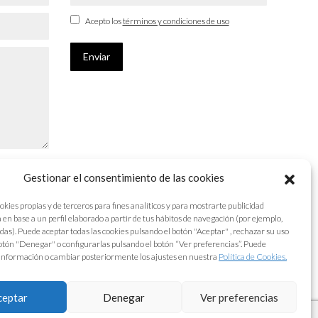
Acepto los
términos y condiciones de uso
Enviar
Gestionar el consentimiento de las cookies
okies propias y de terceros para fines analíticos y para mostrarte publicidad
 en base a un perfil elaborado a partir de tus hábitos de navegación (por ejemplo,
adas). Puede aceptar todas las cookies pulsando el botón "Aceptar" , rechazar su uso
otón "Denegar" o configurarlas pulsando el botón “Ver preferencias”. Puede
información o cambiar posteriormente los ajustes en nuestra
Política de Cookies.
ceptar
Denegar
Ver preferencias