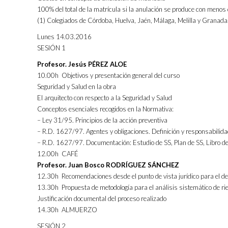
100% del total de la matrícula si la anulación se produce con menos d
(1) Colegiados de Córdoba, Huelva, Jaén, Málaga, Melilla y Grana
Lunes 14.03.2016
SESIÓN 1
Profesor. Jesús PÉREZ ALOE
10.00h Objetivos y presentación general del curso
Seguridad y Salud en la obra
El arquitecto con respecto a la Seguridad y Salud
Conceptos esenciales recogidos en la Normativa:
– Ley 31/95. Principios de la acción preventiva
– R.D. 1627/97. Agentes y obligaciones. Definición y responsabilida
– R.D. 1627/97. Documentación: Estudio de SS, Plan de SS, Libro d
12.00h CAFÉ
Profesor. Juan Bosco RODRÍGUEZ SÁNCHEZ
12.30h Recomendaciones desde el punto de vista jurídico para el desa
13.30h Propuesta de metodología para el análisis sistemático de ri
Justificación documental del proceso realizado
14.30h ALMUERZO
SESIÓN 2