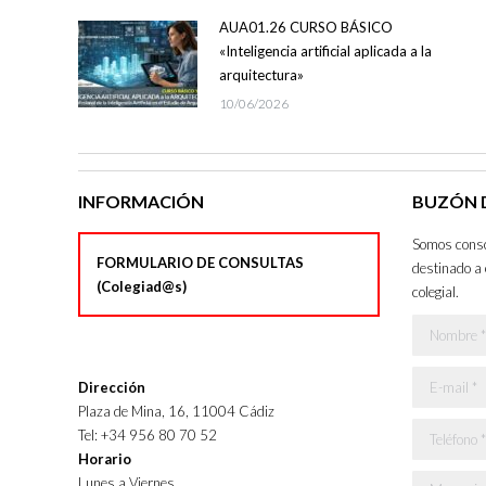
AUA01.26 CURSO BÁSICO
«Inteligencia artificial aplicada a la
arquitectura»
10/06/2026
INFORMACIÓN
BUZÓN D
Somos consci
FORMULARIO DE CONSULTAS
destinado a 
(Colegiad@s)
colegial.
Nombre *
E-mail *
Dirección
Plaza de Mina, 16, 11004 Cádiz
Teléfono *
Tel: +34 956 80 70 52
Horario
Lunes a Viernes
Mensaje *