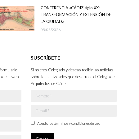
CONFERENCIA «CÁDIZ siglo XX:
TRANSFORMACIÓN Y EXTENSIÓN DE
LA CIUDAD.»
05/05/2026
SUSCRÍBETE
formulario
Si no eres Colegiado y deseas recibir las noticias
o de la web
sobre las actividades que desarrolla el Colegio de
Arquitectos de Cádiz
Nombre *
E-mail *
Acepto los
términos y condiciones de uso
Enviar