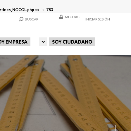
oletines_NOCOL.php
on line
783
MI COAC
SEARCH:
BUSCAR
INICIAR SESIÓN
OY EMPRESA
SOY CIUDADANO