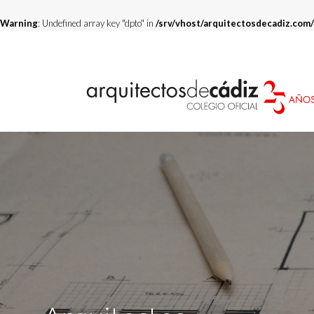
Warning
: Undefined array key "dpto" in
/srv/vhost/arquitectosdecadiz.co