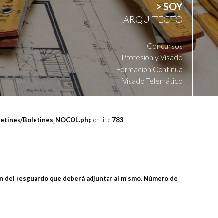
> SOY
ARQUITECTO
Concursos
Profesión y Visado
Formación Continua
Visado Telemático
oletines/Boletines_NOCOL.php
on line
783
sión del resguardo que deberá adjuntar al mismo. Número de