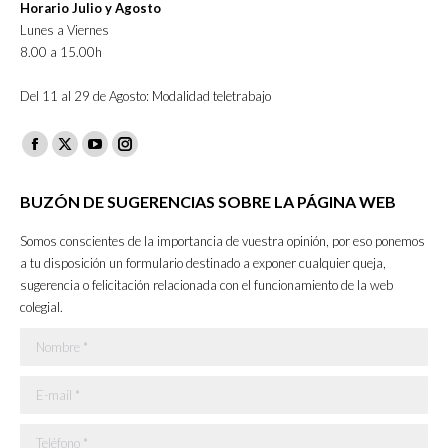
Horario Julio y Agosto
Lunes a Viernes
8.00 a 15.00h
Del 11 al 29 de Agosto: Modalidad teletrabajo
Facebook
X
YouTube
Instagram
page
page
page
page
BUZÓN DE SUGERENCIAS SOBRE LA PÁGINA WEB
opens
opens
opens
opens
in
in
in
in
Somos conscientes de la importancia de vuestra opinión, por eso ponemos
new
new
new
new
a tu disposición un formulario destinado a exponer cualquier queja,
sugerencia o felicitación relacionada con el funcionamiento de la web
window
window
window
window
colegial.
Nombre *
E-mail *
Teléfono *