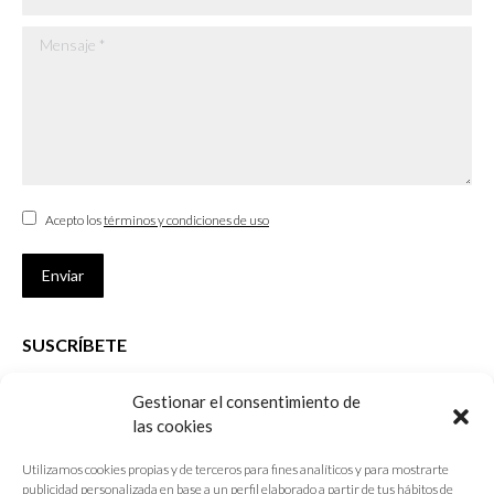
Mensaje *
Acepto los
términos y condiciones de uso
Enviar
SUSCRÍBETE
Si no eres Colegiado y deseas recibir las noticias sobre las actividades
Gestionar el consentimiento de
que desarrolla el Colegio de Arquitectos de Cádiz
las cookies
Nombre *
Utilizamos cookies propias y de terceros para fines analíticos y para mostrarte
publicidad personalizada en base a un perfil elaborado a partir de tus hábitos de