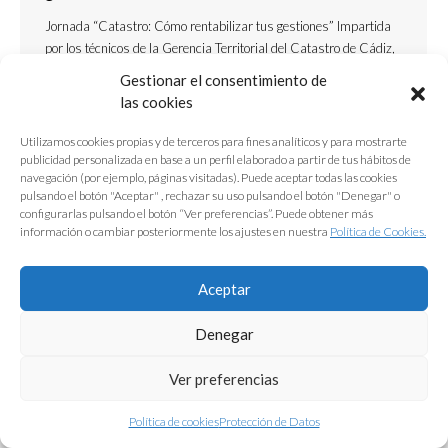
Jornada “Catastro: Cómo rentabilizar tus gestiones” Impartida
por los técnicos de la Gerencia Territorial del Catastro de Cádiz,
la jornada se plantea como objetivo conocer los procedimientos
Gestionar el consentimiento de
catastrales como oportunidad para incorporar nuevos servicios a
las cookies
nuestra práctica profesional. Además de conocer más en
profundidad el funcionamiento y las novedades de la sede
Utilizamos cookies propias y de terceros para fines analíticos y para mostrarte
electrónica del Catastro…
publicidad personalizada en base a un perfil elaborado a partir de tus hábitos de
navegación (por ejemplo, páginas visitadas). Puede aceptar todas las cookies
pulsando el botón "Aceptar" , rechazar su uso pulsando el botón "Denegar" o
configurarlas pulsando el botón “Ver preferencias”. Puede obtener más
información o cambiar posteriormente los ajustes en nuestra
Política de Cookies.
Aceptar
Protección de Datos
|
Aviso Legal
|
Política de Cookies
Denegar
Ver preferencias
Política de cookies
Protección de Datos