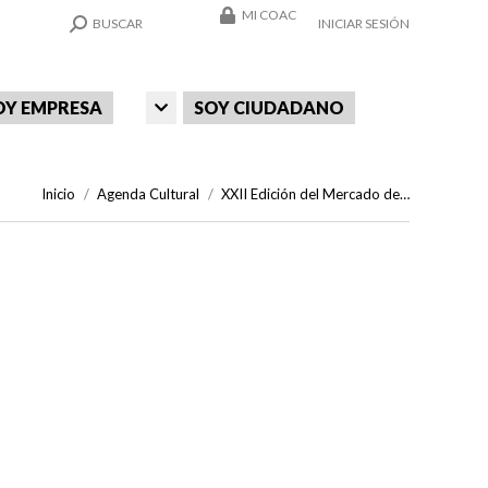
MI COAC
SEARCH:
BUSCAR
INICIAR SESIÓN
OY EMPRESA
SOY CIUDADANO
Estás aquí:
Inicio
Agenda Cultural
XXII Edición del Mercado de…