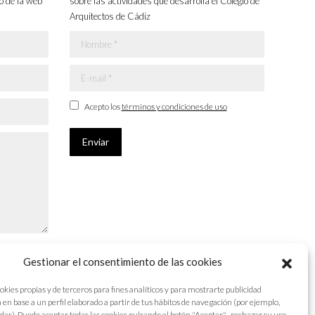
o de la web
sobre las actividades que desarrolla el Colegio de
Arquitectos de Cádiz
Nombre *
E-mail *
Acepto los
términos y condiciones de uso
Enviar
Gestionar el consentimiento de las cookies
okies propias y de terceros para fines analíticos y para mostrarte publicidad
 en base a un perfil elaborado a partir de tus hábitos de navegación (por ejemplo,
adas). Puede aceptar todas las cookies pulsando el botón "Aceptar" , rechazar su uso