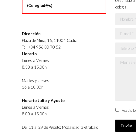
destinado a 
(Colegiad@s)
colegial.
Nombre *
E-mail *
Dirección
Plaza de Mina, 16, 11004 Cádiz
Teléfono *
Tel: +34 956 80 70 52
Horario
Lunes a Viernes
Mensaje *
8.30 a 15.00h
Martes y Jueves
16 a 18.30h
Horario Julio y Agosto
Lunes a Viernes
Acepto l
8.00 a 15.00h
Enviar
Del 11 al 29 de Agosto: Modalidad teletrabajo