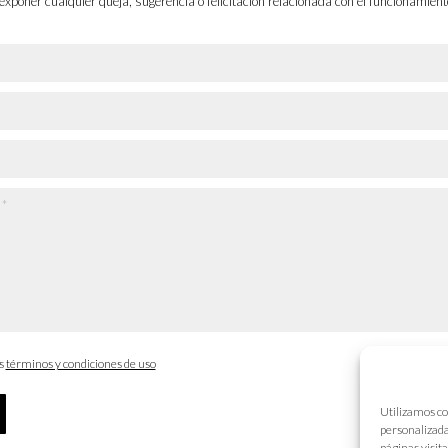
exponer cualquier queja, sugerencia o felicitación relacionada con el funcionamient
os
términos y condiciones de uso
Utilizamos co
personalizada
páginas visit