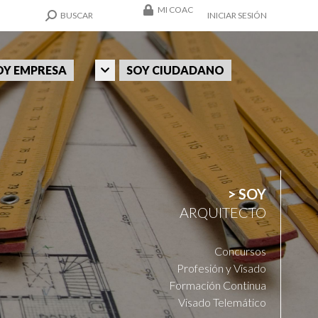
MI COAC
SEARCH:
BUSCAR
INICIAR SESIÓN
OY EMPRESA
SOY CIUDADANO
> SOY
ARQUITECTO
Concursos
Profesión y Visado
Formación Continua
Visado Telemático