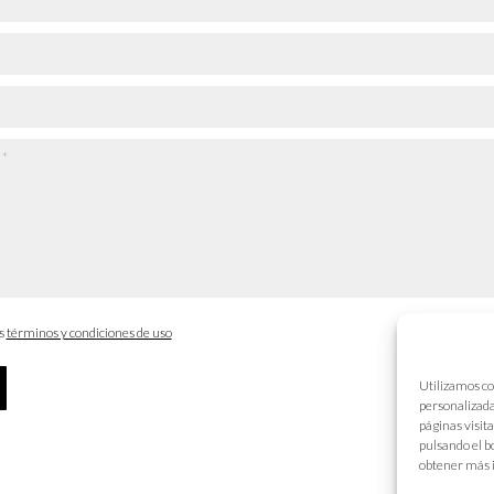
os
términos y condiciones de uso
Utilizamos co
personalizada
páginas visit
pulsando el b
obtener más 