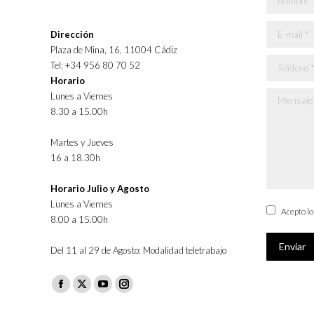
E-mail *
Dirección
Plaza de Mina, 16, 11004 Cádiz
Teléfono *
Tel: +34 956 80 70 52
Horario
Lunes a Viernes
Mensaje *
8.30 a 15.00h
Martes y Jueves
16 a 18.30h
Horario Julio y Agosto
Lunes a Viernes
Acepto l
8.00 a 15.00h
Enviar
Del 11 al 29 de Agosto: Modalidad teletrabajo
Facebook
X
YouTube
Instagram
page
page
page
page