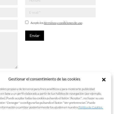
E-mail *
Acepto los
términos y condiciones de uso
Enviar
Gestionar el consentimiento de las cookies
okies propias y de terceros para fines analíticos y para mostrarte publicidad
 en base a un perfil elaborado a partir de tus hábitos de navegación (por ejemplo,
adas). Puede aceptar todas las cookies pulsando el botón "Aceptar" , rechazar su uso
otón "Denegar" o configurarlas pulsando el botón “Ver preferencias”. Puede
información o cambiar posteriormente los ajustes en nuestra
Política de Cookies.