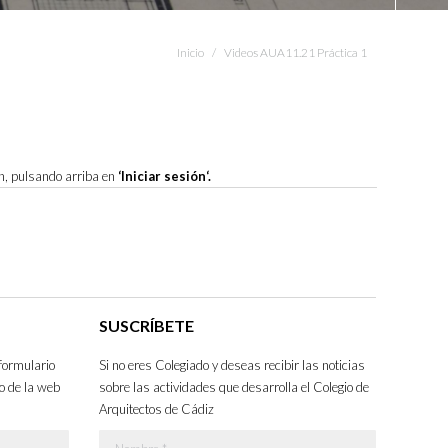
Estás aquí:
Inicio
Videos AUA11.21 Práctica 1
ón, pulsando arriba en
‘Iniciar sesión‘.
SUSCRÍBETE
formulario
Si no eres Colegiado y deseas recibir las noticias
o de la web
sobre las actividades que desarrolla el Colegio de
Arquitectos de Cádiz
Nombre *