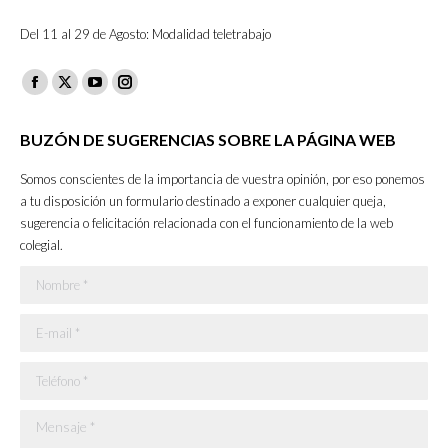
Del 11 al 29 de Agosto: Modalidad teletrabajo
Facebook
X
YouTube
Instagram
page
page
page
page
BUZÓN DE SUGERENCIAS SOBRE LA PÁGINA WEB
opens
opens
opens
opens
in
in
in
in
Somos conscientes de la importancia de vuestra opinión, por eso ponemos
new
new
new
new
a tu disposición un formulario destinado a exponer cualquier queja,
sugerencia o felicitación relacionada con el funcionamiento de la web
window
window
window
window
colegial.
Nombre *
E-mail *
Teléfono *
Mensaje *