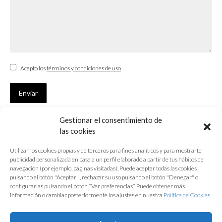
Acepto los
términos y condiciones de uso
Enviar
Gestionar el consentimiento de
SUSCRÍBETE
las cookies
Si no eres Colegiado y deseas recibir las noticias sobre las actividades
Utilizamos cookies propias y de terceros para fines analíticos y para mostrarte
que desarrolla el Colegio de Arquitectos de Cádiz
publicidad personalizada en base a un perfil elaborado a partir de tus hábitos de
navegación (por ejemplo, páginas visitadas). Puede aceptar todas las cookies
Nombre *
pulsando el botón "Aceptar" , rechazar su uso pulsando el botón "Denegar" o
configurarlas pulsando el botón “Ver preferencias”. Puede obtener más
E-mail *
información o cambiar posteriormente los ajustes en nuestra
Política de Cookies.
Acepto los
términos y condiciones de uso