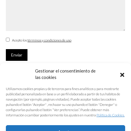
Acepto los
términos y condiciones de uso
Enviar
Gestionar el consentimiento de
SUSCRÍBETE
las cookies
Si no eres Colegiado y deseas recibir las noticias sobre las actividades
Utilizamos cookies propias y de terceros para fines analíticos y para mostrarte
que desarrolla el Colegio de Arquitectos de Cádiz
publicidad personalizada en base a un perfil elaborado a partir de tus hábitos de
navegación (por ejemplo, páginas visitadas). Puede aceptar todas las cookies
Nombre *
pulsando el botón "Aceptar" , rechazar su uso pulsando el botón "Denegar" o
configurarlas pulsando el botón “Ver preferencias”. Puede obtener más
E-mail *
información o cambiar posteriormente los ajustes en nuestra
Política de Cookies.
Acepto los
términos y condiciones de uso