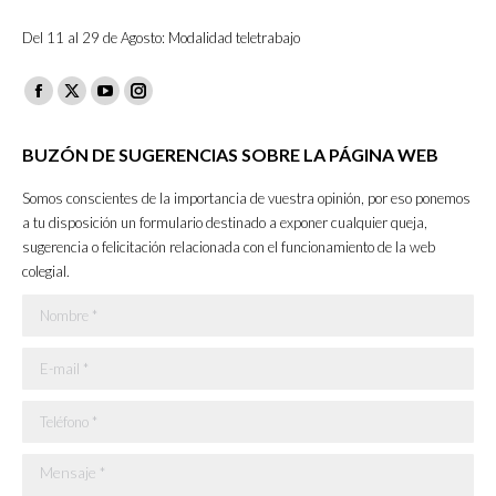
Del 11 al 29 de Agosto: Modalidad teletrabajo
Facebook
X
YouTube
Instagram
page
page
page
page
BUZÓN DE SUGERENCIAS SOBRE LA PÁGINA WEB
opens
opens
opens
opens
in
in
in
in
Somos conscientes de la importancia de vuestra opinión, por eso ponemos
new
new
new
new
a tu disposición un formulario destinado a exponer cualquier queja,
sugerencia o felicitación relacionada con el funcionamiento de la web
window
window
window
window
colegial.
Nombre *
E-mail *
Teléfono *
Mensaje *