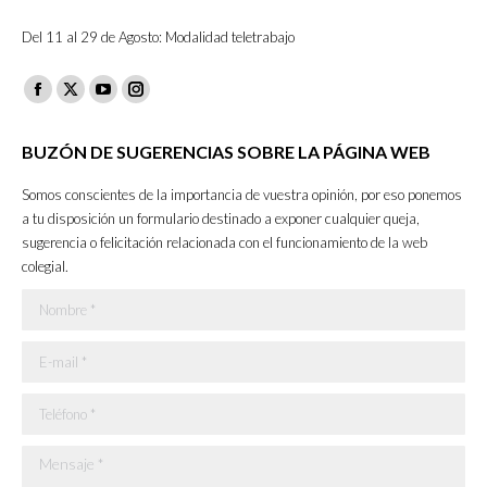
Del 11 al 29 de Agosto: Modalidad teletrabajo
Facebook
X
YouTube
Instagram
page
page
page
page
BUZÓN DE SUGERENCIAS SOBRE LA PÁGINA WEB
opens
opens
opens
opens
in
in
in
in
Somos conscientes de la importancia de vuestra opinión, por eso ponemos
new
new
new
new
a tu disposición un formulario destinado a exponer cualquier queja,
sugerencia o felicitación relacionada con el funcionamiento de la web
window
window
window
window
colegial.
Nombre *
E-mail *
Teléfono *
Mensaje *