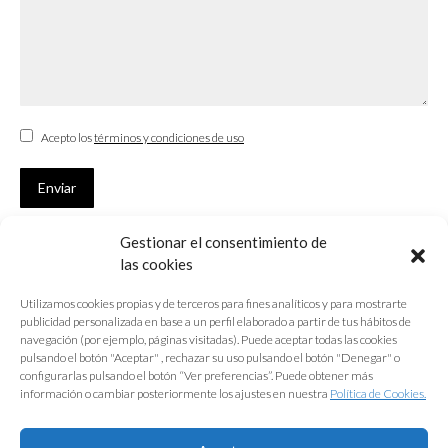
Acepto los
términos y condiciones de uso
Enviar
Gestionar el consentimiento de
SUSCRÍBETE
las cookies
Si no eres Colegiado y deseas recibir las noticias sobre las actividades
Utilizamos cookies propias y de terceros para fines analíticos y para mostrarte
que desarrolla el Colegio de Arquitectos de Cádiz
publicidad personalizada en base a un perfil elaborado a partir de tus hábitos de
navegación (por ejemplo, páginas visitadas). Puede aceptar todas las cookies
Nombre *
pulsando el botón "Aceptar" , rechazar su uso pulsando el botón "Denegar" o
configurarlas pulsando el botón “Ver preferencias”. Puede obtener más
E-mail *
información o cambiar posteriormente los ajustes en nuestra
Política de Cookies.
Acepto los
términos y condiciones de uso