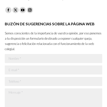
Facebook
X
YouTube
Instagram
page
page
page
page
BUZÓN DE SUGERENCIAS SOBRE LA PÁGINA WEB
opens
opens
opens
opens
in
in
in
in
Somos conscientes de la importancia de vuestra opinión, por eso ponemos
new
new
new
new
a tu disposición un formulario destinado a exponer cualquier queja,
sugerencia o felicitación relacionada con el funcionamiento de la web
window
window
window
window
colegial.
Nombre *
E-mail *
Teléfono *
Mensaje *