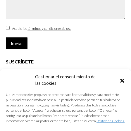
Acepto los
términos y condiciones de uso
Enviar
SUSCRÍBETE
Si no eres Colegiado y deseas recibir las noticias sobre las actividades
Gestionar el consentimiento de
que desarrolla el Colegio de Arquitectos de Cádiz
las cookies
Nombre *
Utilizamos cookies propias y de terceros para fines analíticos y para mostrarte
publicidad personalizada en base a un perfil elaborado a partir de tus hábitos de
E-mail *
navegación (por ejemplo, páginas visitadas). Puede aceptar todas las cookies
pulsando el botón "Aceptar" , rechazar su uso pulsando el botón "Denegar" o
configurarlas pulsando el botón “Ver preferencias”. Puede obtener más
Acepto los
términos y condiciones de uso
información o cambiar posteriormente los ajustes en nuestra
Política de Cookies.