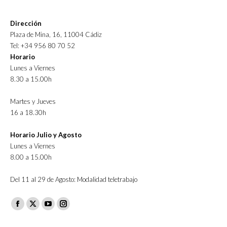
Dirección
Plaza de Mina, 16, 11004 Cádiz
Tel: +34 956 80 70 52
Horario
Lunes a Viernes
8.30 a 15.00h
Martes y Jueves
16 a 18.30h
Horario Julio y Agosto
Lunes a Viernes
8.00 a 15.00h
Del 11 al 29 de Agosto: Modalidad teletrabajo
Facebook
X
YouTube
Instagram
page
page
page
page