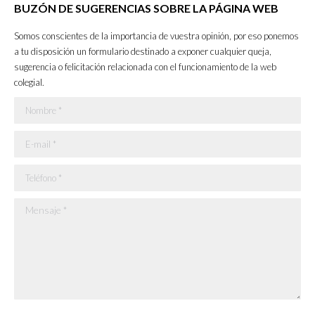
BUZÓN DE SUGERENCIAS SOBRE LA PÁGINA WEB
opens
opens
opens
opens
in
in
in
in
Somos conscientes de la importancia de vuestra opinión, por eso ponemos
new
new
new
new
a tu disposición un formulario destinado a exponer cualquier queja,
sugerencia o felicitación relacionada con el funcionamiento de la web
window
window
window
window
colegial.
Nombre *
E-mail *
Teléfono *
Mensaje *