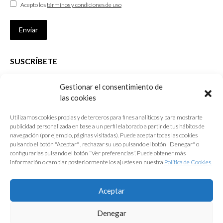
Acepto los
términos y condiciones de uso
Enviar
SUSCRÍBETE
Si no eres Colegiado y deseas recibir las noticias sobre las actividades
Gestionar el consentimiento de
que desarrolla el Colegio de Arquitectos de Cádiz
las cookies
Nombre *
Utilizamos cookies propias y de terceros para fines analíticos y para mostrarte
publicidad personalizada en base a un perfil elaborado a partir de tus hábitos de
E-mail *
navegación (por ejemplo, páginas visitadas). Puede aceptar todas las cookies
pulsando el botón "Aceptar" , rechazar su uso pulsando el botón "Denegar" o
configurarlas pulsando el botón “Ver preferencias”. Puede obtener más
Acepto los
términos y condiciones de uso
información o cambiar posteriormente los ajustes en nuestra
Política de Cookies.
Enviar
Aceptar
Denegar