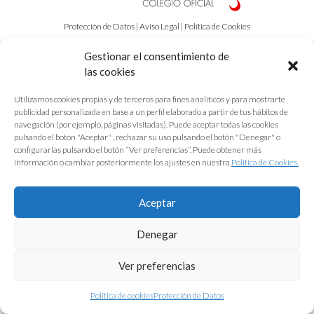
Protección de Datos
|
Aviso Legal
|
Política de Cookies
Gestionar el consentimiento de
las cookies
Utilizamos cookies propias y de terceros para fines analíticos y para mostrarte
publicidad personalizada en base a un perfil elaborado a partir de tus hábitos de
navegación (por ejemplo, páginas visitadas). Puede aceptar todas las cookies
pulsando el botón "Aceptar" , rechazar su uso pulsando el botón "Denegar" o
configurarlas pulsando el botón “Ver preferencias”. Puede obtener más
información o cambiar posteriormente los ajustes en nuestra
Política de Cookies.
Aceptar
Denegar
Ver preferencias
Política de cookies
Protección de Datos