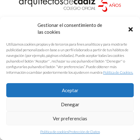
Protección de Datos
|
Aviso Legal
|
Política de Cookies
Gestionar el consentimiento de
las cookies
Utilizamos cookies propias y de terceros para fines analíticos y para mostrarte
publicidad personalizada en base a un perfil elaborado a partir de tus hábitos de
navegación (por ejemplo, páginas visitadas). Puede aceptar todas las cookies
pulsando el botón "Aceptar" , rechazar su uso pulsando el botón "Denegar" o
configurarlas pulsando el botón “Ver preferencias”. Puede obtener más
información o cambiar posteriormente los ajustes en nuestra
Política de Cookies.
Aceptar
Denegar
Ver preferencias
Política de cookies
Protección de Datos