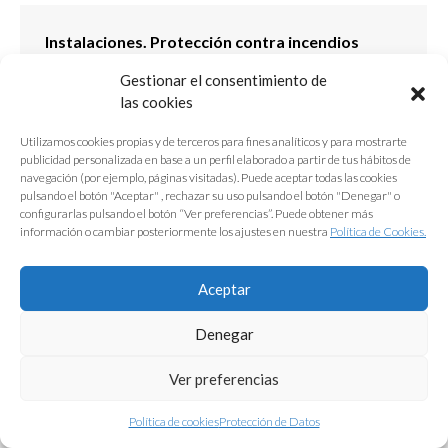
Instalaciones. Protección contra incendios
Real Decreto 513/2017, de 22 de mayo
Gestionar el consentimiento de
las cookies
Utilizamos cookies propias y de terceros para fines analíticos y para mostrarte
publicidad personalizada en base a un perfil elaborado a partir de tus hábitos de
navegación (por ejemplo, páginas visitadas). Puede aceptar todas las cookies
pulsando el botón "Aceptar" , rechazar su uso pulsando el botón "Denegar" o
configurarlas pulsando el botón “Ver preferencias”. Puede obtener más
Protección de Datos
|
Aviso Legal
|
Política de Cookies
información o cambiar posteriormente los ajustes en nuestra
Política de Cookies.
Aceptar
Denegar
Ver preferencias
Política de cookies
Protección de Datos