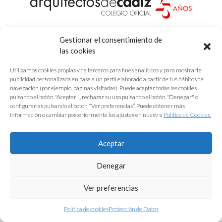
Protección de Datos
|
Aviso Legal
|
Política de Cookies
Gestionar el consentimiento de
las cookies
Utilizamos cookies propias y de terceros para fines analíticos y para mostrarte
publicidad personalizada en base a un perfil elaborado a partir de tus hábitos de
navegación (por ejemplo, páginas visitadas). Puede aceptar todas las cookies
pulsando el botón "Aceptar" , rechazar su uso pulsando el botón "Denegar" o
configurarlas pulsando el botón “Ver preferencias”. Puede obtener más
información o cambiar posteriormente los ajustes en nuestra
Política de Cookies.
Aceptar
Denegar
Ver preferencias
Política de cookies
Protección de Datos