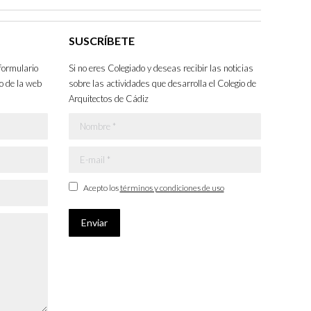
SUSCRÍBETE
formulario
Si no eres Colegiado y deseas recibir las noticias
o de la web
sobre las actividades que desarrolla el Colegio de
Arquitectos de Cádiz
Nombre *
E-mail *
Acepto los
términos y condiciones de uso
Enviar