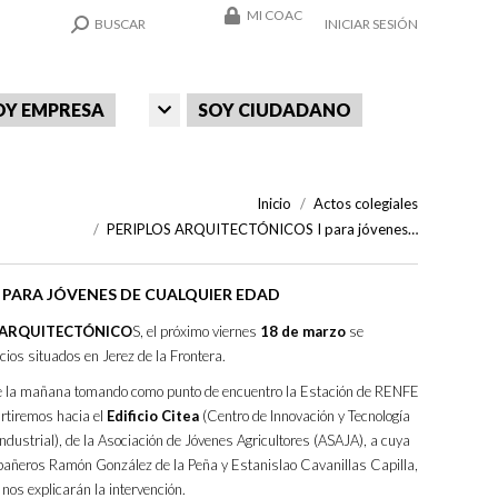
MI COAC
SEARCH:
BUSCAR
INICIAR SESIÓN
OY EMPRESA
SOY CIUDADANO
Estás aquí:
Inicio
Actos colegiales
PERIPLOS ARQUITECTÓNICOS I para jóvenes…
 PARA JÓVENES DE CUALQUIER EDAD
 ARQUITECTÓNICO
S, el próximo viernes
18 de marzo
se
cios situados en Jerez de la Frontera.
e la mañana tomando como punto de encuentro la Estación de RENFE
artiremos hacia el
Edificio Citea
(Centro de Innovación y Tecnología
industrial), de la Asociación de Jóvenes Agricultores (ASAJA), a cuya
añeros Ramón González de la Peña y Estanislao Cavanillas Capilla,
nos explicarán la intervención.