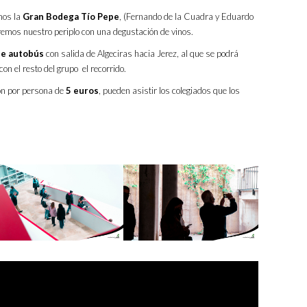
mos la
Gran Bodega Tío Pepe
, (Fernando de la Cuadra y Eduardo
aremos nuestro periplo con una degustación de vinos.
de autobús
con salida de Algeciras hacia Jerez, al que se podrá
on el resto del grupo el recorrido.
ión por persona de
5 euros
, pueden asistir los colegiados que los