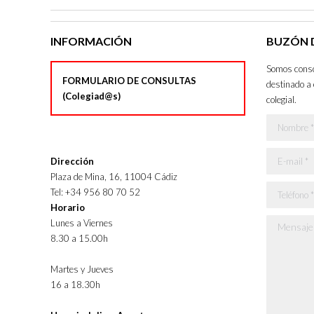
INFORMACIÓN
BUZÓN D
Somos consci
FORMULARIO DE CONSULTAS
destinado a 
(Colegiad@s)
colegial.
Nombre *
E-mail *
Dirección
Plaza de Mina, 16, 11004 Cádiz
Teléfono *
Tel: +34 956 80 70 52
Horario
Lunes a Viernes
Mensaje *
8.30 a 15.00h
Martes y Jueves
16 a 18.30h